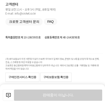
고객센터
평일 오전 11시 ~ 오후 5시 (주말, 공휴일 제외)
E-mail : info@croket.co.kr
크로켓 고객센터 문의
FAQ
특허출원번호
제 10-1865905호
상표등록번호
제 40-1643898호
(주)와이오엘오의 사전 서면 동의 없이 크로켓 사이트의 일체의 정보, 콘텐츠 및 UI등을 상업적 목적으로 전재,
전송, 스크래핑 등 무단 사용할 수 없습니다.
크로켓은 통신판매중개자이며 통신판매의 당사자가 아닙니다. 따라서 크로켓은 상품·거래정보 및 거래에 대
하여 책임을 지지 않습니다.
구매안전서비스 확인증
구매보증보험 확인증
Copyright© 2017-2026 YOLO Co, Ltd. All rights reserved.
판매중이 아닙니다.