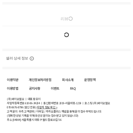
리뷰
셀러 상세 정보
이용약관
개인정보처리방침
회사소개
운영정책
이용방법
공지사항
이벤트
FAQ
(주)와이오엘오 ㅣ 대표 황유미
사업자등록번호
610-86-34204
ㅣ 통신판매번호 2019-서울마포-1239 ㅣ 호스팅 (주)와이오엘오
070-8676-8799 (발신 전용)
사업자 정보 확인 >
고객 문의: 우측 고객센터 / 이메일 / 카카오플러스 채널을 통해 문의 접수 부탁드립니다.
(정확한 상담 기록을 위해 유선상 문의는 접수받고 있지 않습니다)
주소 [
04004
] 서울특별시 마포구 월드컵로10길
5-6