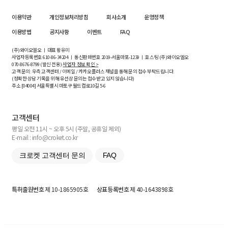
이용약관
개인정보처리방침
회사소개
운영정책
이용방법
공지사항
이벤트
FAQ
(주)와이오엘오 ㅣ 대표 황유미
사업자등록번호
610-86-34204
ㅣ 통신판매번호 2019-서울마포-1239 ㅣ 호스팅 (주)와이오엘오
070-8676-8799 (발신 전용)
사업자 정보 확인 >
고객 문의: 우측 고객센터 / 이메일 / 카카오플러스 채널을 통해 문의 접수 부탁드립니다.
(정확한 상담 기록을 위해 유선상 문의는 접수받고 있지 않습니다)
주소 [
04004
] 서울특별시 마포구 월드컵로10길
5-6
고객센터
평일 오전 11시 ~ 오후 5시 (주말, 공휴일 제외)
E-mail : info@croket.co.kr
크로켓 고객센터 문의
FAQ
특허출원번호
제 10-1865905호
상표등록번호
제 40-1643898호