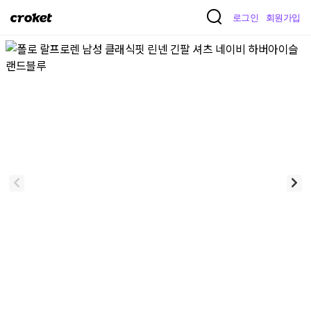
크
로그인
회원가입
로
켓