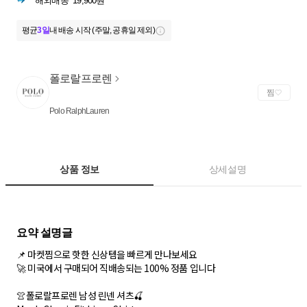
해외배송
19,900원
평균
3일
내 배송 시작 (주말, 공휴일 제외)
폴로랄프로렌
찜
Polo RalphLauren
상품 정보
상세설명
📌 마켓찜으로 핫한 신상템을 빠르게 만나보세요
🚀 미국에서 구매되어 직배송되는 100% 정품 입니다
👚폴로랄프로렌 남성 린넨 셔츠🍒