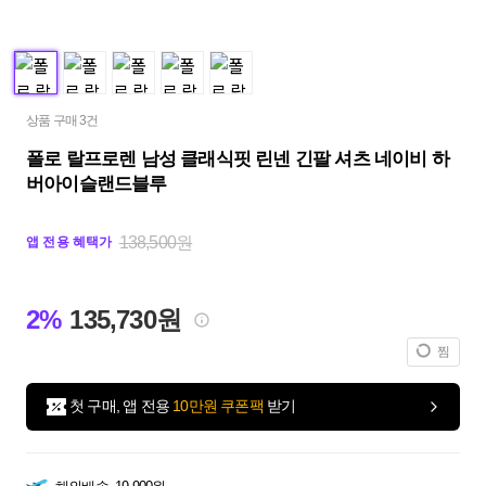
상품 구매 3건
폴로 랄프로렌 남성 클래식핏 린넨 긴팔 셔츠 네이비 하
버아이슬랜드블루
138,500원
앱 전용 혜택가
2%
135,730원
찜
첫 구매, 앱 전용
10만원 쿠폰팩
받기