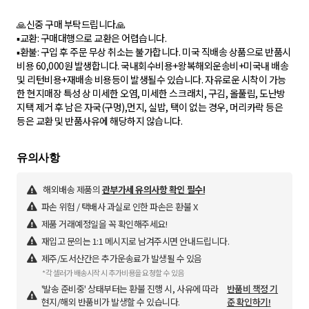
🙏신중 구매 부탁드립니다🙏
▪︎교환: 구매대행으로 교환은 어렵습니다.
▪︎환불: 구입 후 주문 무상 취소는 불가합니다. 미국 직배송 상품으로 반품시
비용 60,000원 발생합니다. 국내회수비용+왕복해외운송비+미국내 배송
및 리턴비용+재배송 비용등이 발생될수 있습니다. 자유로운 시착이 가능
한 현지매장 특성 상 미세한 오염, 미세한 스크래치, 구김, 올풀림, 도난방
지택 제거 후 남은 자국(구멍),먼지, 실밥, 택이 없는 경우, 머리카락 등은
등은 교환 및 반품사유에 해당하지 않습니다.
해외배송 제품의
관부가세 유의사항 확인 필수!
파손 위험 / 택배사 과실로 인한 파손은 환불 X
제품 거래예정일을 꼭 확인해주세요!
재입고 문의는 1:1 메시지로 남겨주시면 안내드립니다.
제주/도서산간은 추가운송료가 발생될 수 있음
*각 셀러가 배송시작 시 추가비용을 요청할 수 있음
'발송 준비중' 상태부터는 환불 진행 시, 사유에 따라
반품비 책정 기
현지/해외 반품비가 발생할 수 있습니다.
준 확인하기!