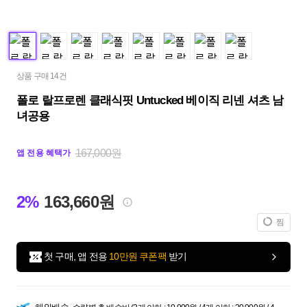
상품 구매 14건
폴로 랄프로렌 클래식핏 Untucked 베이직 리넨 셔츠 남
녀공용
167,000원
앱 전용 혜택가
2%
163,660원
찜
첫 구매, 앱 전용
10만원 쿠폰팩
받기