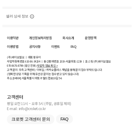
셀러 상세 정보
이용약관
개인정보처리방침
회사소개
운영정책
이용방법
공지사항
이벤트
FAQ
(주)와이오엘오 ㅣ 대표 황유미
사업자등록번호
610-86-34204
ㅣ 통신판매번호 2019-서울마포-1239 ㅣ 호스팅 (주)와이오엘오
070-8676-8799 (발신 전용)
사업자 정보 확인 >
고객 문의: 우측 고객센터 / 이메일 / 카카오플러스 채널을 통해 문의 접수 부탁드립니다.
(정확한 상담 기록을 위해 유선상 문의는 접수받고 있지 않습니다)
주소 [
04004
] 서울특별시 마포구 월드컵로10길
5-6
고객센터
평일 오전 11시 ~ 오후 5시 (주말, 공휴일 제외)
E-mail : info@croket.co.kr
크로켓 고객센터 문의
FAQ