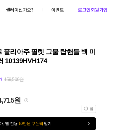
셀러이신가요?
이벤트
로그인
회원가입
르 플리아주 필렛 그물 탑핸들 백 미
 10139HVH174
159,500원
가
4,715원
찜
매, 앱 전용
10만원 쿠폰팩
받기