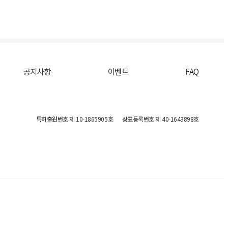
공지사항
이벤트
FAQ
특허출원번호
제 10-1865905호
상표등록번호
제 40-1643898호