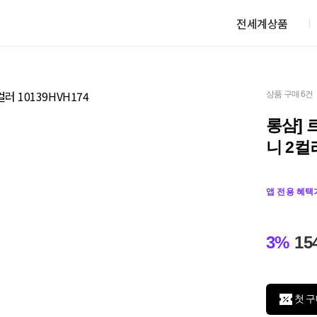
전세계상품
상품 구매 6건
롱샴] 
니 2컬러
앱 전용 혜택
3%
15
첫 구