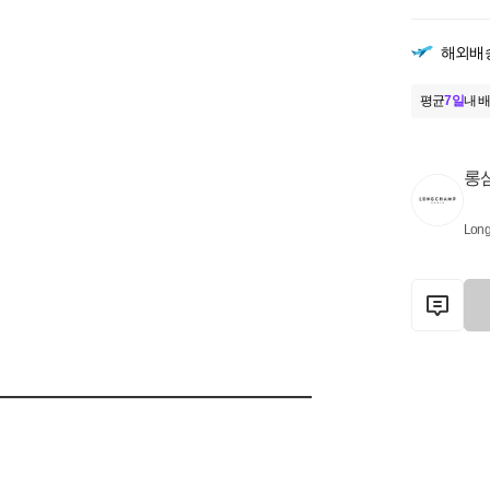
해외배
평균
7일
내 배
롱
Lon