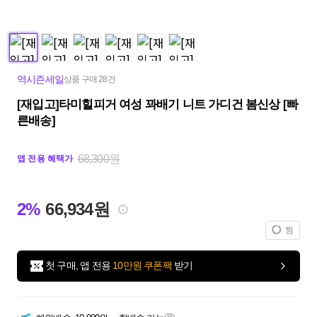
역시즌세일
상품 구매 28건
[재입고]타미힐피거 여성 꽈배기 니트 가디건 봄신상 [빠
른배송️]
68,300원
앱 전용 혜택가
2%
66,934원
찜
첫 구매, 앱 전용
10만원 쿠폰팩
받기