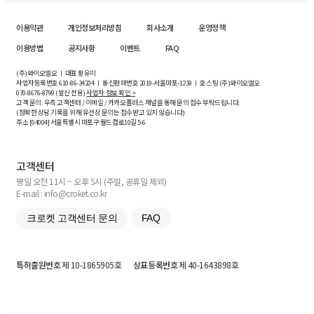
이용약관
개인정보처리방침
회사소개
운영정책
이용방법
공지사항
이벤트
FAQ
(주)와이오엘오 ㅣ 대표 황유미
사업자등록번호
610-86-34204
ㅣ 통신판매번호 2019-서울마포-1239 ㅣ 호스팅 (주)와이오엘오
070-8676-8799 (발신 전용)
사업자 정보 확인 >
고객 문의: 우측 고객센터 / 이메일 / 카카오플러스 채널을 통해 문의 접수 부탁드립니다.
(정확한 상담 기록을 위해 유선상 문의는 접수받고 있지 않습니다)
주소 [
04004
] 서울특별시 마포구 월드컵로10길
5-6
고객센터
평일 오전 11시 ~ 오후 5시 (주말, 공휴일 제외)
E-mail : info@croket.co.kr
크로켓 고객센터 문의
FAQ
특허출원번호
제 10-1865905호
상표등록번호
제 40-1643898호