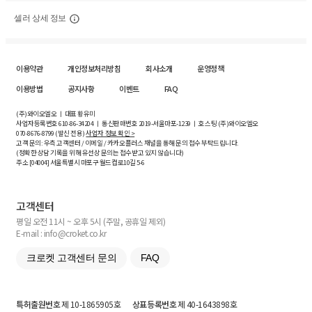
셀러 상세 정보
이용약관
개인정보처리방침
회사소개
운영정책
이용방법
공지사항
이벤트
FAQ
(주)와이오엘오 ㅣ 대표 황유미
사업자등록번호
610-86-34204
ㅣ 통신판매번호 2019-서울마포-1239 ㅣ 호스팅 (주)와이오엘오
070-8676-8799 (발신 전용)
사업자 정보 확인 >
고객 문의: 우측 고객센터 / 이메일 / 카카오플러스 채널을 통해 문의 접수 부탁드립니다.
(정확한 상담 기록을 위해 유선상 문의는 접수받고 있지 않습니다)
주소 [
04004
] 서울특별시 마포구 월드컵로10길
5-6
고객센터
평일 오전 11시 ~ 오후 5시 (주말, 공휴일 제외)
E-mail : info@croket.co.kr
크로켓 고객센터 문의
FAQ
특허출원번호
제 10-1865905호
상표등록번호
제 40-1643898호