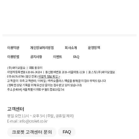
이용약관
개인정보처리방침
회사소개
운영정책
이용방법
공지사항
이벤트
FAQ
(주)와이오엘오 ㅣ 대표 황유미
사업자등록번호
610-86-34204
ㅣ 통신판매번호 2019-서울마포-1239 ㅣ 호스팅 (주)와이오엘오
070-8676-8799 (발신 전용)
사업자 정보 확인 >
고객 문의: 우측 고객센터 / 이메일 / 카카오플러스 채널을 통해 문의 접수 부탁드립니다.
(정확한 상담 기록을 위해 유선상 문의는 접수받고 있지 않습니다)
주소 [
04004
] 서울특별시 마포구 월드컵로10길
5-6
고객센터
평일 오전 11시 ~ 오후 5시 (주말, 공휴일 제외)
E-mail : info@croket.co.kr
크로켓 고객센터 문의
FAQ