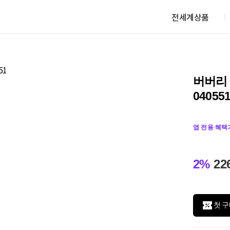
전세계상품
버버리 
04055
앱 전용 혜택
2%
22
첫 구