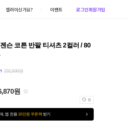
셀러이신가요?
이벤트
로그인
회원가입
젠슨 코튼 반팔 티셔츠 2컬러 / 80
1
231,500원
가
6,870원
찜
매, 앱 전용
10만원 쿠폰팩
받기