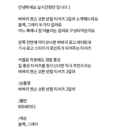
안녕하세요 실시간런던 입니다 :)
버버리 젠슨 코튼 반팔 티셔츠 2컬러 소개해드려요
블랙, 그레이 두가지 컬러로
어느 룩에나 잘 어울리는 컬러로 구성되어있어요
​왼쪽 전면에 아이코닉한 버버리 로고 레터링과
기사 로고 스티치가 포인트가 되어주는 티셔츠
커플로 착용해도 정말 좋은
질 좋은 티셔츠를 찾으신다면 적극 추천드리는
버버리 젠슨 코튼 반팔 티셔츠 2컬러
/​상품명
버버리 젠슨 코튼 반팔 티셔츠 2컬러
/품번
80040551
/색상
블랙, 그레이