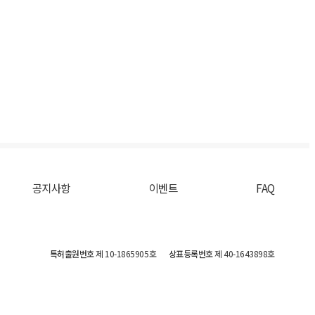
공지사항
이벤트
FAQ
특허출원번호
제 10-1865905호
상표등록번호
제 40-1643898호