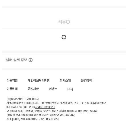
리뷰
셀러 상세 정보
이용약관
개인정보처리방침
회사소개
운영정책
이용방법
공지사항
이벤트
FAQ
(주)와이오엘오 ㅣ 대표 황유미
사업자등록번호
610-86-34204
ㅣ 통신판매번호 2019-서울마포-1239 ㅣ 호스팅 (주)와이오엘오
070-8676-8799 (발신 전용)
사업자 정보 확인 >
고객 문의: 우측 고객센터 / 이메일 / 카카오플러스 채널을 통해 문의 접수 부탁드립니다.
(정확한 상담 기록을 위해 유선상 문의는 접수받고 있지 않습니다)
주소 [
04004
] 서울특별시 마포구 월드컵로10길
5-6