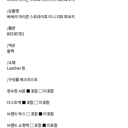
/상품명
버버리 아이콘 스트라이프 미니 지퍼 파우치
/품번
80330781
/색상
블랙
/소재
Leather 등
​/구성품 체크리스트
영수증 사본 ■ 포함 □ 미포함
더스트백 ■ 포함 □ 미포함
브랜드 박스 □ 포함 ■ 미포함
브랜드 쇼핑백 □ 포함 ■ 미포함