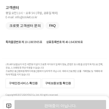
고객센터
평일 오전 11시 ~ 오후 5시 (주말, 공휴일 제외)
E-mail : info@croket.co.kr
크로켓 고객센터 문의
FAQ
특허출원번호
제 10-1865905호
상표등록번호
제 40-1643898호
(주)와이오엘오의 사전 서면 동의 없이 크로켓 사이트의 일체의 정보, 콘텐츠 및 UI등을 상업적 목적으로 전재,
전송, 스크래핑 등 무단 사용할 수 없습니다.
크로켓은 통신판매중개자이며 통신판매의 당사자가 아닙니다. 따라서 크로켓은 상품·거래정보 및 거래에 대
하여 책임을 지지 않습니다.
구매안전서비스 확인증
구매보증보험 확인증
Copyright© 2017-2026 YOLO Co, Ltd. All rights reserved.
판매중이 아닙니다.