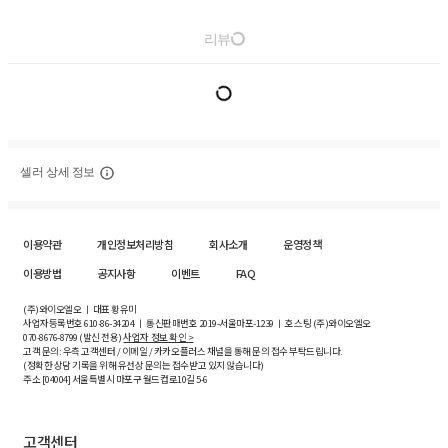
리뷰
셀러 상세 정보
이용약관
개인정보처리방침
회사소개
운영정책
이용방법
공지사항
이벤트
FAQ
(주)와이오엘오 ㅣ 대표 황유미
사업자등록번호
610-86-34204
ㅣ 통신판매번호 2019-서울마포-1239 ㅣ 호스팅 (주)와이오엘오
070-8676-8799 (발신 전용)
사업자 정보 확인 >
고객 문의: 우측 고객센터 / 이메일 / 카카오플러스 채널을 통해 문의 접수 부탁드립니다.
(정확한 상담 기록을 위해 유선상 문의는 접수받고 있지 않습니다)
주소 [
04004
] 서울특별시 마포구 월드컵로10길
5-6
고객센터