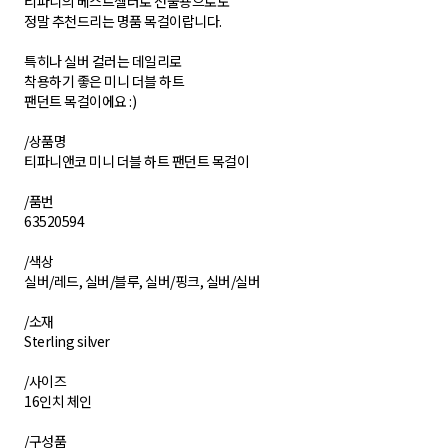
티파니의 베스트셀러로 선물용으로도
정말 추천드리는 명품 목걸이랍니다.
특히나 실버 컬러는 데일리로
착용하기 좋은 미니 더블 하트
팬던트 목걸이에요 :)
/상품명
티파니앤코 미니 더블 하트 팬던트 목걸이
/품번
63520594
/색상
실버/레드, 실버/블루, 실버/핑크, 실버/실버
/소재
Sterling silver
/사이즈
16인치 체인
/구성품