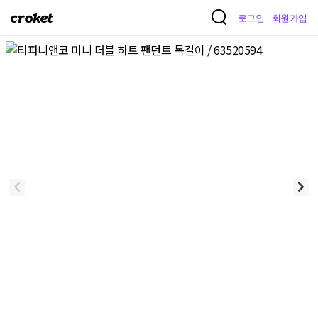
크
로그인
회원가입
로
켓