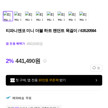
티파니앤코 미니 더블 하트 팬던트 목걸이 / 63520594
450,500원
앱 전용 혜택가
2%
441,490원
찜
첫 구매, 앱 전용
10만원 쿠폰팩
받기
해외배송
무료