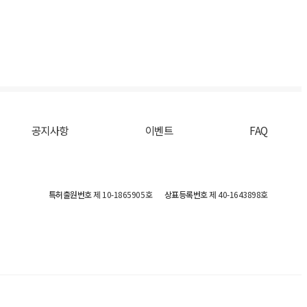
공지사항
이벤트
FAQ
특허출원번호
제 10-1865905호
상표등록번호
제 40-1643898호