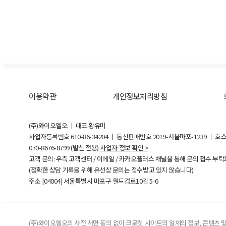
이용약관
개인정보처리방침
(주)와이오엘오 ㅣ 대표 황유미
사업자등록번호
610-86-34204
ㅣ 통신판매번호 2019-서울마포-1239 ㅣ 호
070-8676-8799 (발신 전용)
사업자 정보 확인 >
고객 문의: 우측 고객센터 / 이메일 / 카카오플러스 채널을 통해 문의 접수 부
(정확한 상담 기록을 위해 유선상 문의는 접수받고 있지 않습니다)
주소 [
04004
] 서울특별시 마포구 월드컵로10길
5-6
(주)와이오엘오의 사전 서면 동의 없이 크로켓 사이트의 일체의 정보, 콘텐츠 및 