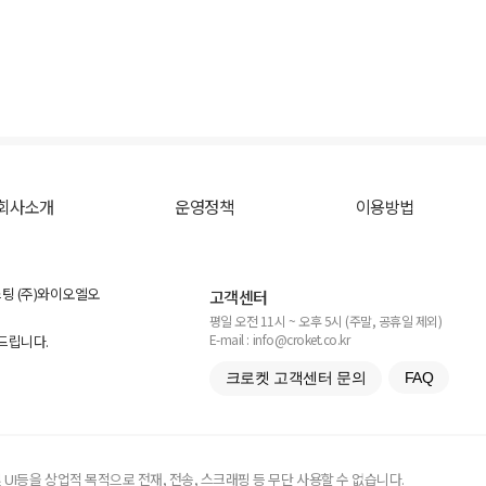
회사소개
운영정책
이용방법
스팅 (주)와이오엘오
고객센터
평일 오전 11시 ~ 오후 5시 (주말, 공휴일 제외)
E-mail : info@croket.co.kr
탁드립니다.
크로켓 고객센터 문의
FAQ
UI등을 상업적 목적으로 전재, 전송, 스크래핑 등 무단 사용할 수 없습니다.