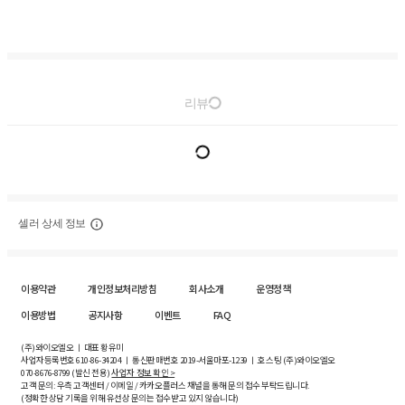
리뷰
셀러 상세 정보
이용약관
개인정보처리방침
회사소개
운영정책
이용방법
공지사항
이벤트
FAQ
(주)와이오엘오 ㅣ 대표 황유미
사업자등록번호
610-86-34204
ㅣ 통신판매번호 2019-서울마포-1239 ㅣ 호스팅 (주)와이오엘오
070-8676-8799 (발신 전용)
사업자 정보 확인 >
고객 문의: 우측 고객센터 / 이메일 / 카카오플러스 채널을 통해 문의 접수 부탁드립니다.
(정확한 상담 기록을 위해 유선상 문의는 접수받고 있지 않습니다)