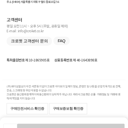
주소 [
04004
] 서울특별시 마포구 월드컵로10길
5-6
고객센터
평일 오전 11시 ~ 오후 5시 (주말, 공휴일 제외)
E-mail : info@croket.co.kr
크로켓 고객센터 문의
FAQ
특허출원번호
제 10-1865905호
상표등록번호
제 40-1643898호
(주)와이오엘오의 사전 서면 동의 없이 크로켓 사이트의 일체의 정보, 콘텐츠 및 UI등을 상업적 목적으로 전재,
전송, 스크래핑 등 무단 사용할 수 없습니다.
크로켓은 통신판매중개자이며 통신판매의 당사자가 아닙니다. 따라서 크로켓은 상품·거래정보 및 거래에 대
하여 책임을 지지 않습니다.
구매안전서비스 확인증
구매보증보험 확인증
Copyright© 2017-2026 YOLO Co, Ltd. All rights reserved.