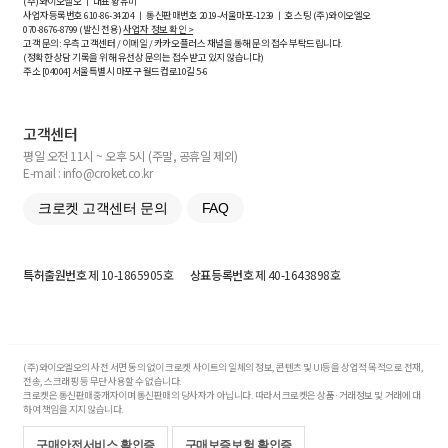
(주)와이오엘오 ㅣ 대표 황유미
사업자등록번호
610-86-34204
ㅣ 통신판매번호 2019-서울마포-1239 ㅣ 호스팅 (주)와이오엘오
070-8676-8799 (발신 전용)
사업자 정보 확인 >
고객 문의: 우측 고객센터 / 이메일 / 카카오플러스 채널을 통해 문의 접수 부탁드립니다.
(정확한 상담 기록을 위해 유선상 문의는 접수받고 있지 않습니다)
주소 [
04004
] 서울특별시 마포구 월드컵로10길
5-6
고객센터
평일 오전 11시 ~ 오후 5시 (주말, 공휴일 제외)
E-mail : info@croket.co.kr
크로켓 고객센터 문의
FAQ
특허출원번호
제 10-1865905호
상표등록번호
제 40-1643898호
(주)와이오엘오의 사전 서면 동의 없이 크로켓 사이트의 일체의 정보, 콘텐츠 및 UI등을 상업적 목적으로 전재,
전송, 스크래핑 등 무단 사용할 수 없습니다.
크로켓은 통신판매중개자이며 통신판매의 당사자가 아닙니다. 따라서 크로켓은 상품·거래정보 및 거래에 대
하여 책임을 지지 않습니다.
구매안전서비스 확인증
구매보증보험 확인증