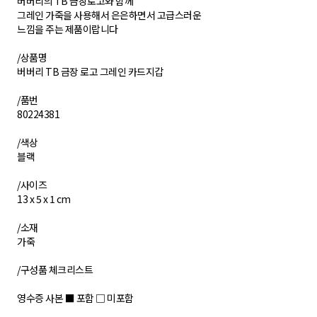
버버리의 TB 금장로고와 함께
그레인 가죽을 사용해서 은은하면서 고급스러운
느낌을 주는 제품이랍니다
/상품명
버버리 TB 금장 로고 그레인 카드지갑
/품번
80224381
/색상
블랙
/사이즈
13 x 5 x 1 cm
/소재
가죽
/구성품 체크리스트
영수증 사본 ■ 포함 □ 미포함