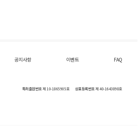
공지사항
이벤트
FAQ
특허출원번호
제 10-1865905호
상표등록번호
제 40-1643898호