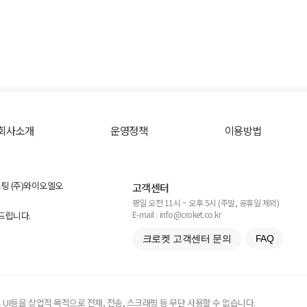
회사소개
운영정책
이용방법
스팅 (주)와이오엘오
고객센터
평일 오전 11시 ~ 오후 5시 (주말, 공휴일 제외)
E-mail : info@croket.co.kr
탁드립니다.
크로켓 고객센터 문의
FAQ
UI등을 상업적 목적으로 전재, 전송, 스크래핑 등 무단 사용할 수 없습니다.