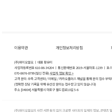
이용약관
개인정보처리방침
(주)와이오엘오 ㅣ 대표 황유미
사업자등록번호
610-86-34204
ㅣ 통신판매번호 2019-서울마포-1239 ㅣ 호
070-8676-8799 (발신 전용)
사업자 정보 확인 >
고객 문의: 우측 고객센터 / 이메일 / 카카오플러스 채널을 통해 문의 접수 부
(정확한 상담 기록을 위해 유선상 문의는 접수받고 있지 않습니다)
주소 [
04004
] 서울특별시 마포구 월드컵로10길
5-6
(주)와이오엘오의 사전 서면 동의 없이 크로켓 사이트의 일체의 정보, 콘텐츠 및 