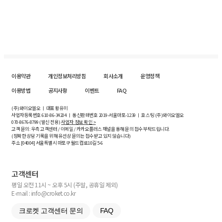
이용약관
개인정보처리방침
회사소개
운영정책
이용방법
공지사항
이벤트
FAQ
(주)와이오엘오 ㅣ 대표 황유미
사업자등록번호
610-86-34204
ㅣ 통신판매번호 2019-서울마포-1239 ㅣ 호스팅 (주)와이오엘오
070-8676-8799 (발신 전용)
사업자 정보 확인 >
고객 문의: 우측 고객센터 / 이메일 / 카카오플러스 채널을 통해 문의 접수 부탁드립니다.
(정확한 상담 기록을 위해 유선상 문의는 접수받고 있지 않습니다)
주소 [
04004
] 서울특별시 마포구 월드컵로10길
5-6
고객센터
평일 오전 11시 ~ 오후 5시 (주말, 공휴일 제외)
E-mail : info@croket.co.kr
크로켓 고객센터 문의
FAQ