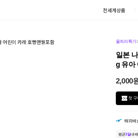
전세계상품
울트라특가
일본 나
g 유아
2,000
첫 구
해외배
평균
3일
내 배