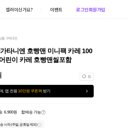
셀러이신가요?
이벤트
로그인
회원가입
상품 구매 3건
가타니엔 호빵맨 미니팩 카레 100
 어린이 카레 호빵맨씰포함
원
찜
매, 앱 전용
10만원 쿠폰팩
받기
송
6,900원
합배송 가능
송 시작 (주말, 공휴일 제외)