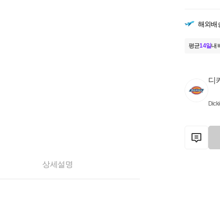
해외배
평균
14일
내 
디
Dick
상세설명