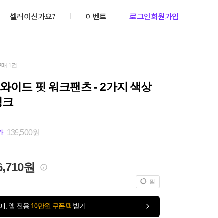
셀러이신가요?
이벤트
로그인
회원가입
구매 1건
와이드 핏 워크팬츠 - 2가지 색상
핑크
139,500원
가
6,710원
찜
매, 앱 전용
10만원 쿠폰팩
받기