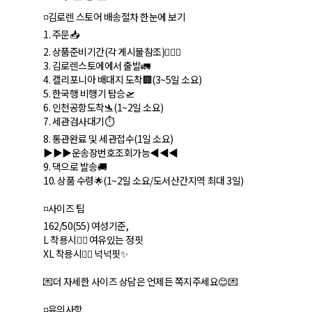
◽️김로렌 스토어 배송절차 한눈에 보기
1. 주문📥
2. 상품준비기간(각 게시물참조)🏃🏻‍♀️
3. 김로렌스토에에서 출발🚛
4. 캘리포니아 배대지 도착🏢(3~5일 소요)
5. 한국행 비행기 탑승🛫
6. 인천공항도착🛬(1~2일 소요)
7. 세관검사대기⏱
8. 통관완료 및 세관접수(1일 소요)
▶️▶️▶️운송장번호조회가능◀️◀️◀️
9. 댁으로 발송🚚
10. 상품 수령🌟(1~2일 소요/도서산간지역 최대 3일)
◽️사이즈 팁
162/50(55) 여성기준,
L 착용시👉🏽 여유있는 정핏
XL 착용시👉🏽 넉넉핏✨
💌더 자세한 사이즈 상담은 언제든 쪽지주세요😊💌
◽️유의사항