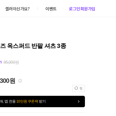
셀러이신가요?
이벤트
로그인
회원가입
즈 옥스퍼드 반팔 셔츠 3종
85,000원
가
,300원
찜
매, 앱 전용
10만원 쿠폰팩
받기