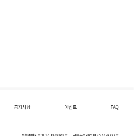
공지사항
이벤트
FAQ
특허출원번호
제 10-1865905호
상표등록번호
제 40-1643898호