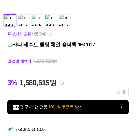
관부가세포함
상품 구매 1건
프라다 테수토 퀼팅 체인 숄더백 1BG017
1,629,500원
앱 전용 혜택가
3%
1,580,615원
찜
첫 구매, 앱 전용
10만원 쿠폰팩
받기
해외배송
30,000원