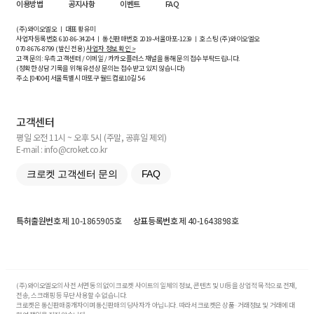
이용방법
공지사항
이벤트
FAQ
(주)와이오엘오 ㅣ 대표 황유미
사업자등록번호
610-86-34204
ㅣ 통신판매번호 2019-서울마포-1239 ㅣ 호스팅 (주)와이오엘오
070-8676-8799 (발신 전용)
사업자 정보 확인 >
고객 문의: 우측 고객센터 / 이메일 / 카카오플러스 채널을 통해 문의 접수 부탁드립니다.
(정확한 상담 기록을 위해 유선상 문의는 접수받고 있지 않습니다)
주소 [
04004
] 서울특별시 마포구 월드컵로10길
5-6
고객센터
평일 오전 11시 ~ 오후 5시 (주말, 공휴일 제외)
E-mail : info@croket.co.kr
크로켓 고객센터 문의
FAQ
특허출원번호
제 10-1865905호
상표등록번호
제 40-1643898호
(주)와이오엘오의 사전 서면 동의 없이 크로켓 사이트의 일체의 정보, 콘텐츠 및 UI등을 상업적 목적으로 전재,
전송, 스크래핑 등 무단 사용할 수 없습니다.
크로켓은 통신판매중개자이며 통신판매의 당사자가 아닙니다. 따라서 크로켓은 상품·거래정보 및 거래에 대