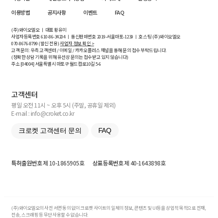
이용방법
공지사항
이벤트
FAQ
(주)와이오엘오 ㅣ 대표 황유미
사업자등록번호
610-86-34204
ㅣ 통신판매번호 2019-서울마포-1239 ㅣ 호스팅 (주)와이오엘오
070-8676-8799 (발신 전용)
사업자 정보 확인 >
고객 문의: 우측 고객센터 / 이메일 / 카카오플러스 채널을 통해 문의 접수 부탁드립니다.
(정확한 상담 기록을 위해 유선상 문의는 접수받고 있지 않습니다)
주소 [
04004
] 서울특별시 마포구 월드컵로10길
5-6
고객센터
평일 오전 11시 ~ 오후 5시 (주말, 공휴일 제외)
E-mail : info@croket.co.kr
크로켓 고객센터 문의
FAQ
특허출원번호
제 10-1865905호
상표등록번호
제 40-1643898호
(주)와이오엘오의 사전 서면 동의 없이 크로켓 사이트의 일체의 정보, 콘텐츠 및 UI등을 상업적 목적으로 전재,
전송, 스크래핑 등 무단 사용할 수 없습니다.