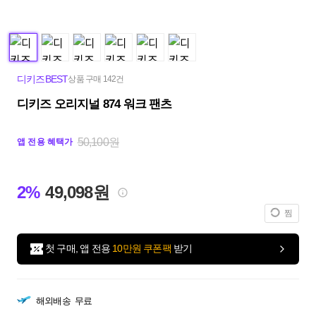
디키즈BEST
상품 구매 142건
디키즈 오리지널 874 워크 팬츠
50,100원
앱 전용 혜택가
2%
49,098원
찜
첫 구매, 앱 전용
10만원 쿠폰팩
받기
해외배송
무료