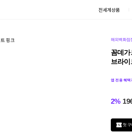
전세계상품
해외백화점
꼼데가르
브라이
앱 전용 혜택
2%
19
첫 구