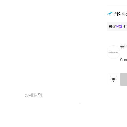
해외배
평균
14일
내 
꼼
Comm
상세설명