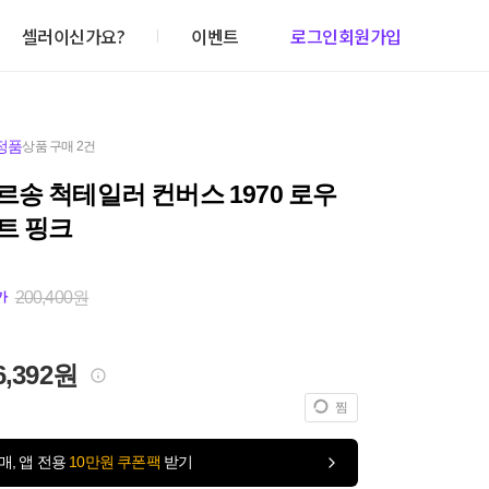
셀러이신가요?
이벤트
로그인
회원가입
정품
상품 구매 2건
송 척테일러 컨버스 1970 로우
트 핑크
200,400원
가
6,392원
찜
매, 앱 전용
10만원 쿠폰팩
받기