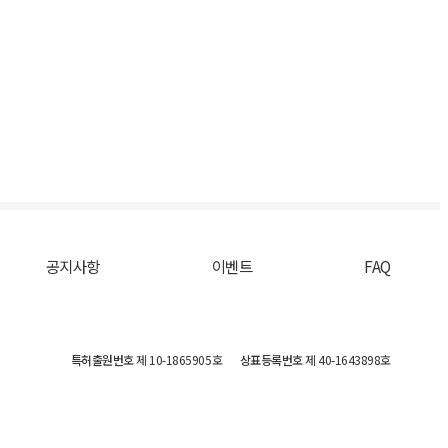
공지사항
이벤트
FAQ
특허출원번호
제 10-1865905호
상표등록번호
제 40-1643898호