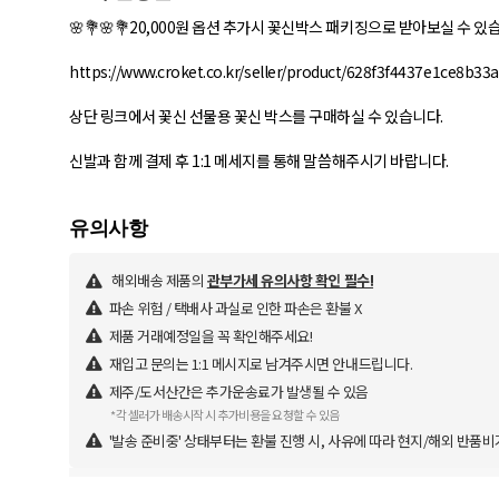
🌸💐🌸💐20,000원 옵션 추가시 꽃신박스 패키징으로 받아보실 수 있습니
https://www.croket.co.kr/seller/product/628f3f4437e1ce8b33
상단 링크에서 꽃신 선물용 꽃신 박스를 구매하실 수 있습니다.
신발과 함께 결제 후 1:1 메세지를 통해 말씀해주시기 바랍니다.
해외배송 제품의
관부가세 유의사항 확인 필수!
파손 위험 / 택배사 과실로 인한 파손은 환불 X
제품 거래예정일을 꼭 확인해주세요!
재입고 문의는 1:1 메시지로 남겨주시면 안내드립니다.
제주/도서산간은 추가운송료가 발생될 수 있음
*각 셀러가 배송시작 시 추가비용을 요청할 수 있음
'발송 준비중' 상태부터는 환불 진행 시, 사유에 따라 현지/해외 반품비