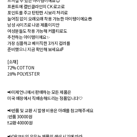
느끼실 수 있는 아이템이에요😊
프론트에 캘빈클라인의 CK 로고로
포인트를 주고 탄탄한 시보리 처리로
늘어짐 없이 오래오래 착용 가능한 아이템이에요😎
남성 사이즈로 나온 제품이지만
여성분들도 착용 가능해 커플티로도
추천하는 아이템이에요✨
가장 심플하고 베이직한 3가지 컬러를
준비했으니 지금 확인해 보세요🌈
[소재]
72% COTTON
28% POLYESTER
📢미제언니에서 판매하는 모든 제품은
미국 매장에서 직배송해드리는 정품입니다🤍
📢반품 및 교환 시 발생 비용은 아래를 참고해주세요
❕반품 30000원
❗교환 40000원
📢QR코드의 유무는 제품의 생산 시기에 따라