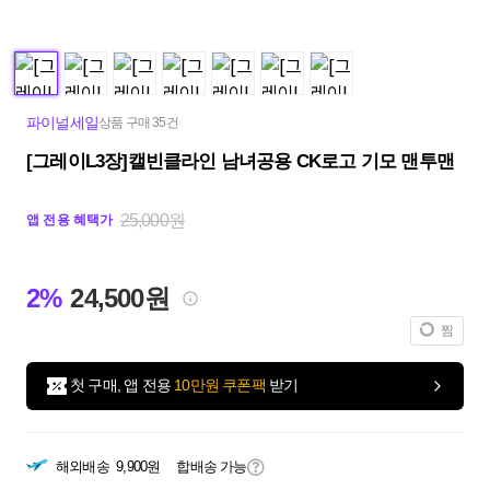
파이널세일
상품 구매 35건
[그레이L3장]캘빈클라인 남녀공용 CK로고 기모 맨투맨
25,000원
앱 전용 혜택가
2%
24,500원
찜
첫 구매, 앱 전용
10만원 쿠폰팩
받기
해외배송
9,900원
합배송 가능