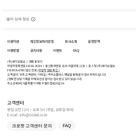
셀러 상세 정보
이용약관
개인정보처리방침
회사소개
운영정책
이용방법
공지사항
이벤트
FAQ
(주)와이오엘오 ㅣ 대표 황유미
사업자등록번호
610-86-34204
ㅣ 통신판매번호 2019-서울마포-1239 ㅣ 호스팅 (주)와이오엘오
070-8676-8799 (발신 전용)
사업자 정보 확인 >
고객 문의: 우측 고객센터 / 이메일 / 카카오플러스 채널을 통해 문의 접수 부탁드립니다.
(정확한 상담 기록을 위해 유선상 문의는 접수받고 있지 않습니다)
주소 [
04004
] 서울특별시 마포구 월드컵로10길
5-6
고객센터
평일 오전 11시 ~ 오후 5시 (주말, 공휴일 제외)
E-mail : info@croket.co.kr
크로켓 고객센터 문의
FAQ