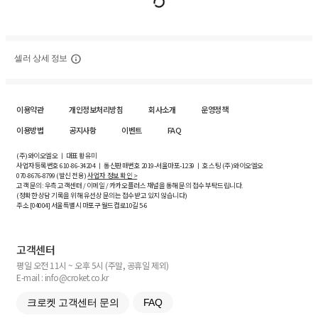
셀러 상세 정보
이용약관
개인정보처리방침
회사소개
운영정책
이용방법
공지사항
이벤트
FAQ
(주)와이오엘오 ㅣ 대표 황유미
사업자등록번호
610-86-34204
ㅣ 통신판매번호 2019-서울마포-1239 ㅣ 호스팅 (주)와이오엘오
070-8676-8799 (발신 전용)
사업자 정보 확인 >
고객 문의: 우측 고객센터 / 이메일 / 카카오플러스 채널을 통해 문의 접수 부탁드립니다.
(정확한 상담 기록을 위해 유선상 문의는 접수받고 있지 않습니다)
주소 [
04004
] 서울특별시 마포구 월드컵로10길
5-6
고객센터
평일 오전 11시 ~ 오후 5시 (주말, 공휴일 제외)
E-mail : info@croket.co.kr
크로켓 고객센터 문의
FAQ