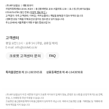
(주)와이오엘오 ㅣ 대표 황유미
사업자등록번호
610-86-34204
ㅣ 통신판매번호 2019-서울마포-1239 ㅣ 호스팅 (주)와이오엘오
070-8676-8799 (발신 전용)
사업자 정보 확인 >
고객 문의: 우측 고객센터 / 이메일 / 카카오플러스 채널을 통해 문의 접수 부탁드립니다.
(정확한 상담 기록을 위해 유선상 문의는 접수받고 있지 않습니다)
주소 [
04004
] 서울특별시 마포구 월드컵로10길
5-6
고객센터
평일 오전 11시 ~ 오후 5시 (주말, 공휴일 제외)
E-mail : info@croket.co.kr
크로켓 고객센터 문의
FAQ
특허출원번호
제 10-1865905호
상표등록번호
제 40-1643898호
(주)와이오엘오의 사전 서면 동의 없이 크로켓 사이트의 일체의 정보, 콘텐츠 및 UI등을 상업적 목적으로 전재,
전송, 스크래핑 등 무단 사용할 수 없습니다.
크로켓은 통신판매중개자이며 통신판매의 당사자가 아닙니다. 따라서 크로켓은 상품·거래정보 및 거래에 대
하여 책임을 지지 않습니다.