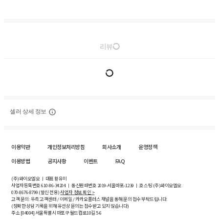
리뷰
셀러 상세 정보
이용약관
개인정보처리방침
회사소개
운영정책
이용방법
공지사항
이벤트
FAQ
(주)와이오엘오 ㅣ 대표 황유미
사업자등록번호
610-86-34204
ㅣ 통신판매번호 2019-서울마포-1239 ㅣ 호스팅 (주)와이오엘오
070-8676-8799 (발신 전용)
사업자 정보 확인 >
고객 문의: 우측 고객센터 / 이메일 / 카카오플러스 채널을 통해 문의 접수 부탁드립니다.
(정확한 상담 기록을 위해 유선상 문의는 접수받고 있지 않습니다)
주소 [
04004
] 서울특별시 마포구 월드컵로10길
5-6