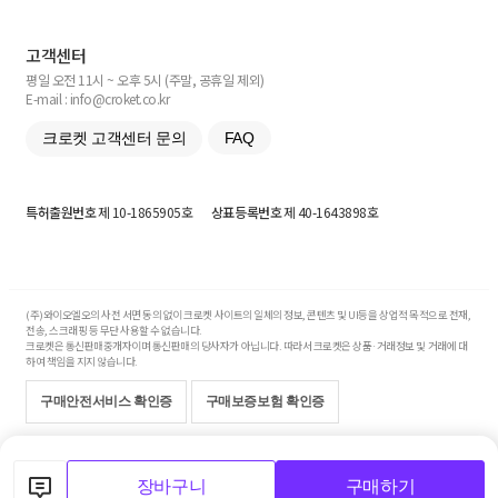
고객센터
평일 오전 11시 ~ 오후 5시 (주말, 공휴일 제외)
E-mail : info@croket.co.kr
크로켓 고객센터 문의
FAQ
특허출원번호
제 10-1865905호
상표등록번호
제 40-1643898호
(주)와이오엘오의 사전 서면 동의 없이 크로켓 사이트의 일체의 정보, 콘텐츠 및 UI등을 상업적 목적으로 전재,
전송, 스크래핑 등 무단 사용할 수 없습니다.
크로켓은 통신판매중개자이며 통신판매의 당사자가 아닙니다. 따라서 크로켓은 상품·거래정보 및 거래에 대
하여 책임을 지지 않습니다.
구매안전서비스 확인증
구매보증보험 확인증
Copyright© 2017-2026 YOLO Co, Ltd. All rights reserved.
장바구니
구매하기