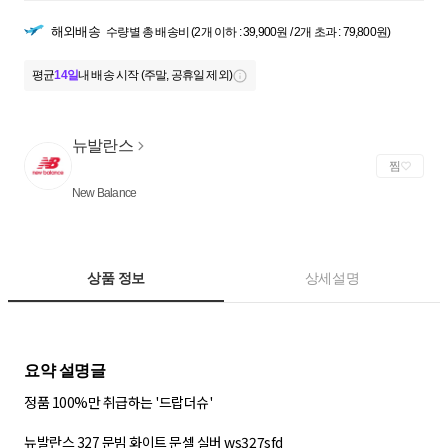
해외배송
수량별 총 배송비 (2개 이하 : 39,900원 / 2개 초과 : 79,800원)
평균
14일
내 배송 시작 (주말, 공휴일 제외)
뉴발란스
찜
New Balance
상품 정보
상세설명
정품 100%만 취급하는 '드랍더슈'
뉴발란스 327 문빔 화이트 문셀 실버 ws327sfd