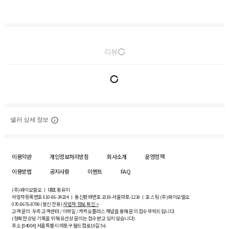
리뷰
셀러 상세 정보
이용약관
개인정보처리방침
회사소개
운영정책
이용방법
공지사항
이벤트
FAQ
(주)와이오엘오 ㅣ 대표 황유미
사업자등록번호
610-86-34204
ㅣ 통신판매번호 2019-서울마포-1239 ㅣ 호스팅 (주)와이오엘오
070-8676-8799 (발신 전용)
사업자 정보 확인 >
고객 문의: 우측 고객센터 / 이메일 / 카카오플러스 채널을 통해 문의 접수 부탁드립니다.
(정확한 상담 기록을 위해 유선상 문의는 접수받고 있지 않습니다)
주소 [
04004
] 서울특별시 마포구 월드컵로10길
5-6