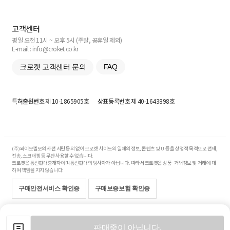
고객센터
평일 오전 11시 ~ 오후 5시 (주말, 공휴일 제외)
E-mail : info@croket.co.kr
크로켓 고객센터 문의
FAQ
특허출원번호
제 10-1865905호
상표등록번호
제 40-1643898호
(주)와이오엘오의 사전 서면 동의 없이 크로켓 사이트의 일체의 정보, 콘텐츠 및 UI등을 상업적 목적으로 전재,
전송, 스크래핑 등 무단 사용할 수 없습니다.
크로켓은 통신판매중개자이며 통신판매의 당사자가 아닙니다. 따라서 크로켓은 상품·거래정보 및 거래에 대
하여 책임을 지지 않습니다.
구매안전서비스 확인증
구매보증보험 확인증
Copyright© 2017-2026 YOLO Co, Ltd. All rights reserved.
판매중이 아닙니다.