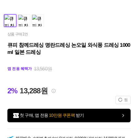
상품 구매 2건
큐피 참께드레싱 명란드레싱 논오일 와식풍 드레싱 1000
ml 일본 드레싱
13,560원
앱 전용 혜택가
2%
13,288원
찜
첫 구매, 앱 전용
10만원 쿠폰팩
받기