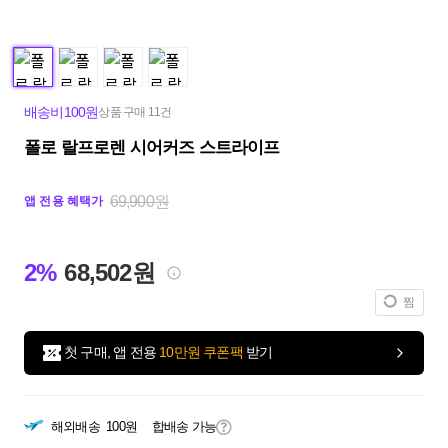
배송비100원
상품 구매 11건
폴로 랄프로렌 시어커즈 스트라이프
69,900원
앱 전용 혜택가
2%
68,502원
찜
첫 구매, 앱 전용
10만원 쿠폰팩
받기
해외배송
100원
합배송 가능