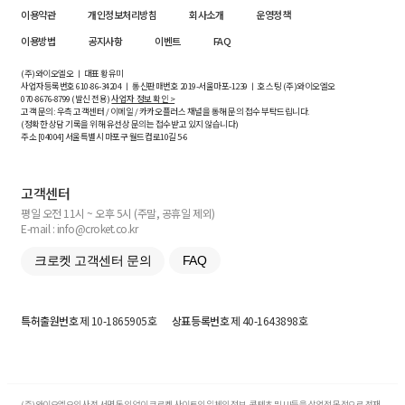
이용약관
개인정보처리방침
회사소개
운영정책
이용방법
공지사항
이벤트
FAQ
(주)와이오엘오 ㅣ 대표 황유미
사업자등록번호
610-86-34204
ㅣ 통신판매번호 2019-서울마포-1239 ㅣ 호스팅 (주)와이오엘오
070-8676-8799 (발신 전용)
사업자 정보 확인 >
고객 문의: 우측 고객센터 / 이메일 / 카카오플러스 채널을 통해 문의 접수 부탁드립니다.
(정확한 상담 기록을 위해 유선상 문의는 접수받고 있지 않습니다)
주소 [
04004
] 서울특별시 마포구 월드컵로10길
5-6
고객센터
평일 오전 11시 ~ 오후 5시 (주말, 공휴일 제외)
E-mail : info@croket.co.kr
크로켓 고객센터 문의
FAQ
특허출원번호
제 10-1865905호
상표등록번호
제 40-1643898호
(주)와이오엘오의 사전 서면 동의 없이 크로켓 사이트의 일체의 정보, 콘텐츠 및 UI등을 상업적 목적으로 전재,