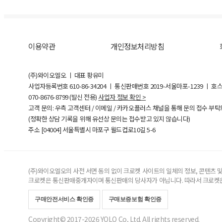
이용약관
개인정보처리방침
(주)와이오엘오 ㅣ 대표 황유미
사업자등록번호
610-86-34204
ㅣ 통신판매번호 2019-서울마포-1239 ㅣ 호
070-8676-8799 (발신 전용)
사업자 정보 확인 >
고객 문의: 우측 고객센터 / 이메일 / 카카오플러스 채널을 통해 문의 접수 부
(정확한 상담 기록을 위해 유선상 문의는 접수받고 있지 않습니다)
주소 [
04004
] 서울특별시 마포구 월드컵로10길
5-6
(주)와이오엘오의 사전 서면 동의 없이 크로켓 사이트의 일체의 정보, 콘텐츠 및 
크로켓은 통신판매중개자이며 통신판매의 당사자가 아닙니다. 따라서 크로켓은
구매안전서비스 확인증
구매보증보험 확인증
Copyright© 2017-2026 YOLO Co, Ltd. All rights reserved.