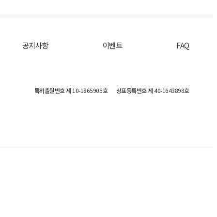
공지사항
이벤트
FAQ
특허출원번호
제 10-1865905호
상표등록번호
제 40-1643898호