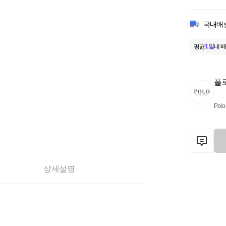
국내배
평균
1일
내 배
폴
Polo
상세설명