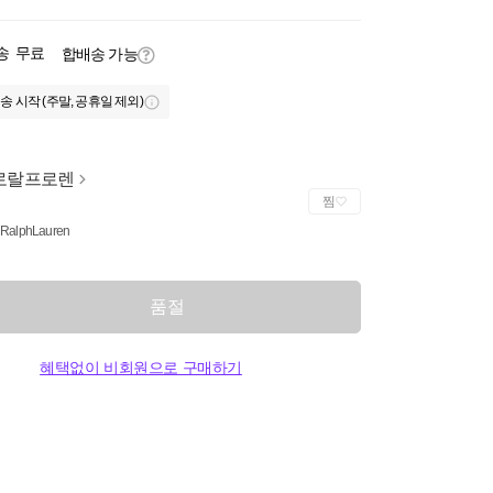
송
무료
합배송 가능
송 시작 (주말, 공휴일 제외)
로랄프로렌
찜
 RalphLauren
품절
혜택없이 비회원으로 구매하기