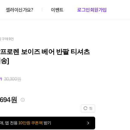
셀러이신가요?
이벤트
로그인
회원가입
 구매 9건
랄프로렌 보이즈 베어 반팔 티셔츠
송️]
30,300원
가
,694원
찜
매, 앱 전용
10만원 쿠폰팩
받기