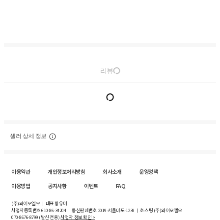
리뷰
셀러 상세 정보
이용약관
개인정보처리방침
회사소개
운영정책
이용방법
공지사항
이벤트
FAQ
(주)와이오엘오 ㅣ 대표 황유미
사업자등록번호
610-86-34204
ㅣ 통신판매번호 2019-서울마포-1239 ㅣ 호스팅 (주)와이오엘오
070-8676-8799 (발신 전용)
사업자 정보 확인 >