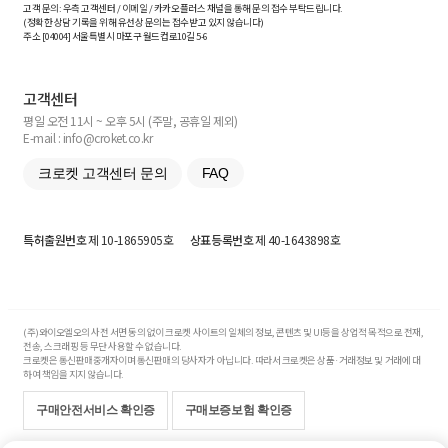
고객 문의: 우측 고객센터 / 이메일 / 카카오플러스 채널을 통해 문의 접수 부탁드립니다.
(정확한 상담 기록을 위해 유선상 문의는 접수받고 있지 않습니다)
주소 [
04004
] 서울특별시 마포구 월드컵로10길
5-6
고객센터
평일 오전 11시 ~ 오후 5시 (주말, 공휴일 제외)
E-mail : info@croket.co.kr
크로켓 고객센터 문의
FAQ
특허출원번호
제 10-1865905호
상표등록번호
제 40-1643898호
(주)와이오엘오의 사전 서면 동의 없이 크로켓 사이트의 일체의 정보, 콘텐츠 및 UI등을 상업적 목적으로 전재,
전송, 스크래핑 등 무단 사용할 수 없습니다.
크로켓은 통신판매중개자이며 통신판매의 당사자가 아닙니다. 따라서 크로켓은 상품·거래정보 및 거래에 대
하여 책임을 지지 않습니다.
구매안전서비스 확인증
구매보증보험 확인증