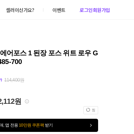
셀러이신가요?
이벤트
로그인
회원가입
에어포스 1 된장 포스 위트 로우 G
485-700
114,400원
가
2,112원
찜
매, 앱 전용
10만원 쿠폰팩
받기