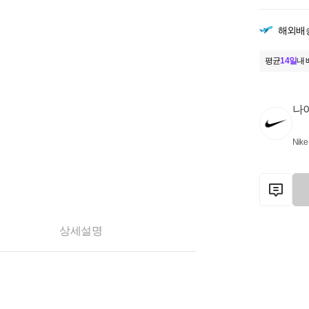
해외배
평균
14일
내 
나
Nike
상세설명