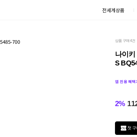
전세계상품
상품 구매 4건
나이키 
S BQ5
앱 전용 혜택
2%
11
첫 구