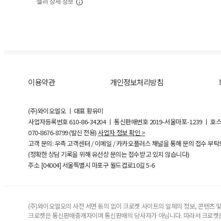
셀러 상세 정보
이용약관
개인정보처리방침
(주)와이오엘오 ㅣ 대표 황유미
사업자등록번호
610-86-34204
ㅣ 통신판매번호 2019-서울마포-1239 ㅣ 호
070-8676-8799 (발신 전용)
사업자 정보 확인 >
고객 문의: 우측 고객센터 / 이메일 / 카카오플러스 채널을 통해 문의 접수 부
(정확한 상담 기록을 위해 유선상 문의는 접수받고 있지 않습니다)
주소 [
04004
] 서울특별시 마포구 월드컵로10길
5-6
(주)와이오엘오의 사전 서면 동의 없이 크로켓 사이트의 일체의 정보, 콘텐츠 및 
크로켓은 통신판매중개자이며 통신판매의 당사자가 아닙니다. 따라서 크로켓은