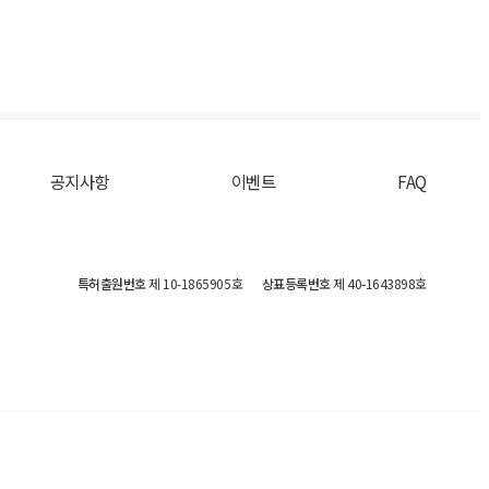
공지사항
이벤트
FAQ
특허출원번호
제 10-1865905호
상표등록번호
제 40-1643898호