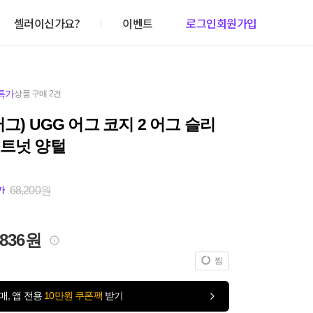
셀러이신가요?
이벤트
로그인
회원가입
특가
상품 구매 2건
어그) UGG 어그 코지 2 어그 슬리
스트넛 양털
68,200원
가
,836원
찜
매, 앱 전용
10만원 쿠폰팩
받기