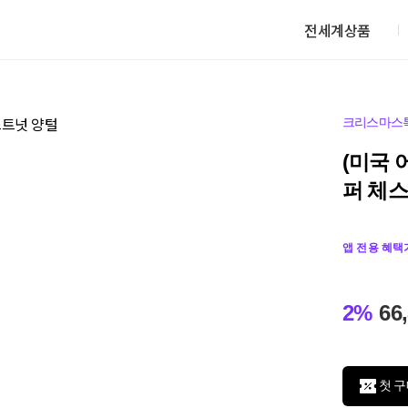
전세계상품
크리스마스
(미국 
퍼 체
앱 전용 혜택
2%
66
첫 구