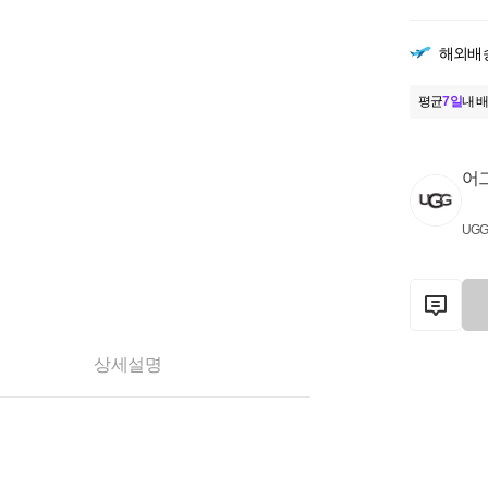
해외배
평균
7일
내 배
어그
UG
상세설명