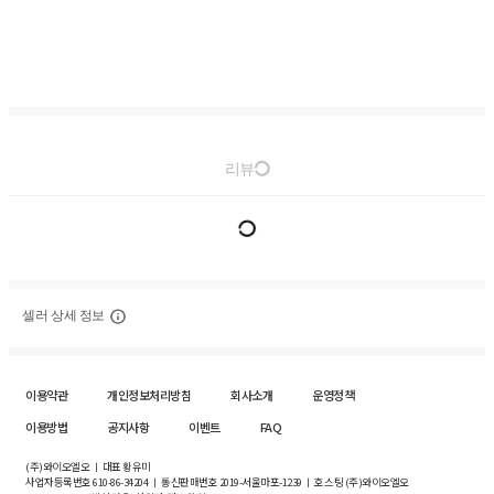
리뷰
셀러 상세 정보
이용약관
개인정보처리방침
회사소개
운영정책
이용방법
공지사항
이벤트
FAQ
(주)와이오엘오 ㅣ 대표 황유미
사업자등록번호
610-86-34204
ㅣ 통신판매번호 2019-서울마포-1239 ㅣ 호스팅 (주)와이오엘오