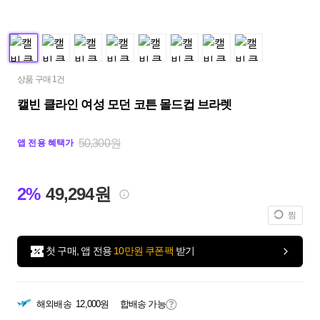
상품 구매 1건
캘빈 클라인 여성 모던 코튼 몰드컵 브라렛
50,300원
앱 전용 혜택가
2%
49,294원
찜
첫 구매, 앱 전용
10만원 쿠폰팩
받기
해외배송
12,000원
합배송 가능