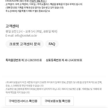
070-8676-8799 (발신 전용)
사업자 정보 확인 >
고객 문의: 우측 고객센터 / 이메일 / 카카오플러스 채널을 통해 문의 접수 부탁드립니다.
(정확한 상담 기록을 위해 유선상 문의는 접수받고 있지 않습니다)
주소 [
04004
] 서울특별시 마포구 월드컵로10길
5-6
고객센터
평일 오전 11시 ~ 오후 5시 (주말, 공휴일 제외)
E-mail : info@croket.co.kr
크로켓 고객센터 문의
FAQ
특허출원번호
제 10-1865905호
상표등록번호
제 40-1643898호
(주)와이오엘오의 사전 서면 동의 없이 크로켓 사이트의 일체의 정보, 콘텐츠 및 UI등을 상업적 목적으로 전재,
전송, 스크래핑 등 무단 사용할 수 없습니다.
크로켓은 통신판매중개자이며 통신판매의 당사자가 아닙니다. 따라서 크로켓은 상품·거래정보 및 거래에 대
하여 책임을 지지 않습니다.
구매안전서비스 확인증
구매보증보험 확인증