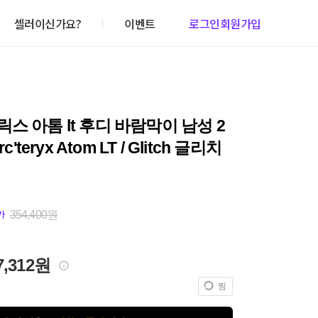
셀러이신가요?
이벤트
로그인
회원가입
스 아톰 lt 후디 바람막이 남성 2
rc'teryx Atom LT / Glitch 글리치
354,400원
가
7,312원
찜