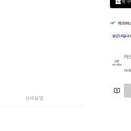
첫 구
해외배
평균
14일
내 
아
Arc't
상세설명