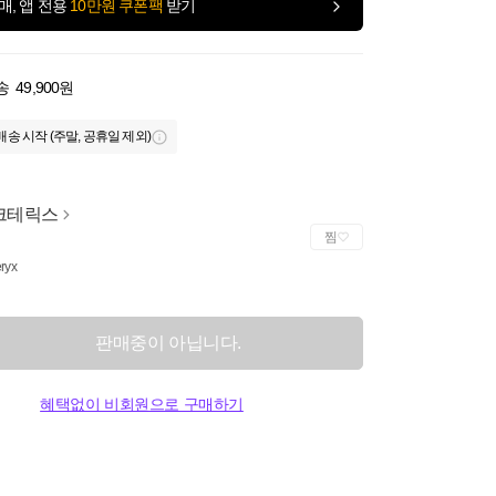
매, 앱 전용
10만원 쿠폰팩
받기
송
49,900원
배송 시작 (주말, 공휴일 제외)
크테릭스
찜
eryx
판매중이 아닙니다.
혜택없이 비회원으로 구매하기