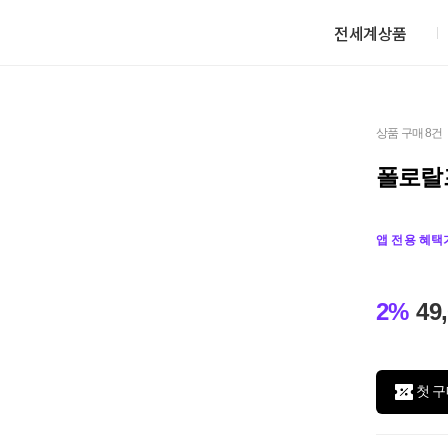
전세계상품
상품 구매 8건
폴로랄
앱 전용 혜택
2%
49
첫 구