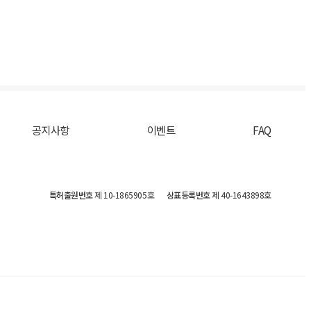
공지사항
이벤트
FAQ
특허출원번호
제 10-1865905호
상표등록번호
제 40-1643898호