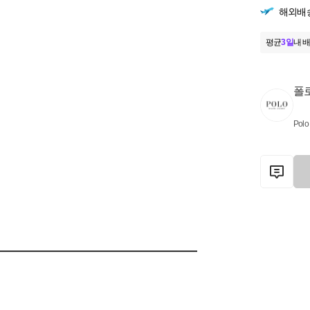
해외배
평균
3일
내 배
폴
Polo