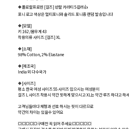
🔶폴로랄프로렌 [걸즈] 반팔 카라티 5컬러👍
포니 로고 색상은 멀티포니와 솔리드 포니중 랜덤 발송입니다
🔶[모델]
키 162 /몸무게 43
착용의류 사이즈: [걸즈] XL
🔶[소재]
98% Cotton, 2% Elastane
🔶[제조국]
India 외 다수국가
🔶[사이즈]
평소 한국 여성 사이즈 55 사이즈 입으시는 여성분이
걸즈 L 사이즈 착용시 약간 핏하게 맞으시고 XL는 약간 루즈 하다고 하세
고객님들마다 체형과 선호 하시는 핏이 다르므로
약간의 차이는 있을수 있어요
💥💥💥💥💥구매전 꼭 읽어 주세요💥💥💥💥💥