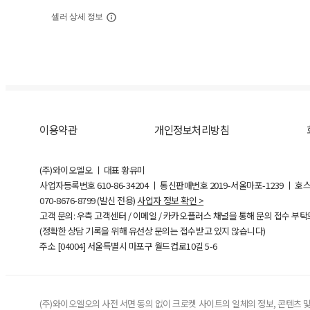
셀러 상세 정보
이용약관
개인정보처리방침
(주)와이오엘오 ㅣ 대표 황유미
사업자등록번호
610-86-34204
ㅣ 통신판매번호 2019-서울마포-1239 ㅣ 호
070-8676-8799 (발신 전용)
사업자 정보 확인 >
고객 문의: 우측 고객센터 / 이메일 / 카카오플러스 채널을 통해 문의 접수 부
(정확한 상담 기록을 위해 유선상 문의는 접수받고 있지 않습니다)
주소 [
04004
] 서울특별시 마포구 월드컵로10길
5-6
(주)와이오엘오의 사전 서면 동의 없이 크로켓 사이트의 일체의 정보, 콘텐츠 및 