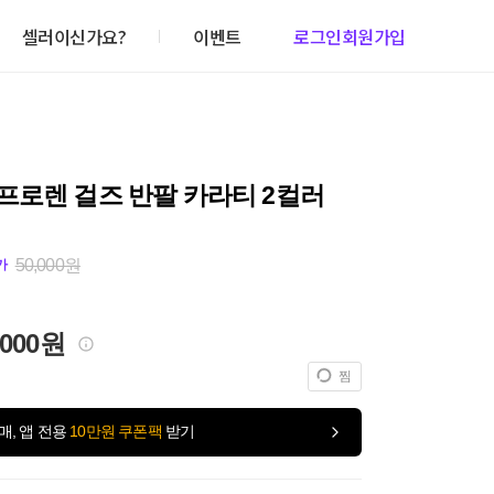
셀러이신가요?
이벤트
로그인
회원가입
프로렌 걸즈 반팔 카라티 2컬러
50,000원
가
,000원
찜
매, 앱 전용
10만원 쿠폰팩
받기