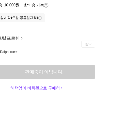
송
10,000원
합배송 가능
송 시작 (주말, 공휴일 제외)
로랄프로렌
찜
 RalphLauren
판매중이 아닙니다.
혜택없이 비회원으로 구매하기