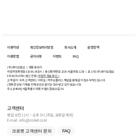
이용약관
개인정보처리방침
회사소개
운영정책
이용방법
공지사항
이벤트
FAQ
(주)와이오엘오 ㅣ 대표 황유미
사업자등록번호
610-86-34204
ㅣ 통신판매번호 2019-서울마포-1239 ㅣ 호스팅 (주)와이오엘오
070-8676-8799 (발신 전용)
사업자 정보 확인 >
고객 문의: 우측 고객센터 / 이메일 / 카카오플러스 채널을 통해 문의 접수 부탁드립니다.
(정확한 상담 기록을 위해 유선상 문의는 접수받고 있지 않습니다)
주소 [
04004
] 서울특별시 마포구 월드컵로10길
5-6
고객센터
평일 오전 11시 ~ 오후 5시 (주말, 공휴일 제외)
E-mail : info@croket.co.kr
크로켓 고객센터 문의
FAQ