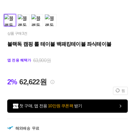
상품 구매 3건
블랙독 캠핑 롤 테이블 백패킹테이블 좌식테이블
63,900원
앱 전용 혜택가
2%
62,622원
찜
첫 구매, 앱 전용
10만원 쿠폰팩
받기
해외배송
무료