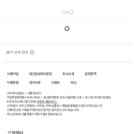
리뷰
셀러 상세 정보
이용약관
개인정보처리방침
회사소개
운영정책
이용방법
공지사항
이벤트
FAQ
(주)와이오엘오 ㅣ 대표 황유미
사업자등록번호
610-86-34204
ㅣ 통신판매번호 2019-서울마포-1239 ㅣ 호스팅 (주)와이오엘오
070-8676-8799 (발신 전용)
사업자 정보 확인 >
고객 문의: 우측 고객센터 / 이메일 / 카카오플러스 채널을 통해 문의 접수 부탁드립니다.
(정확한 상담 기록을 위해 유선상 문의는 접수받고 있지 않습니다)
주소 [
04004
] 서울특별시 마포구 월드컵로10길
5-6
고객센터