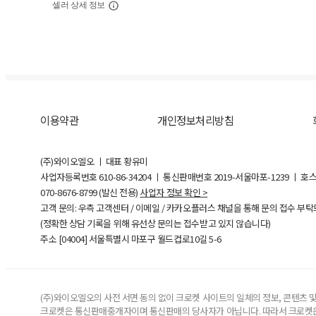
셀러 상세 정보
이용약관
개인정보처리방침
(주)와이오엘오 ㅣ 대표 황유미
사업자등록번호
610-86-34204
ㅣ 통신판매번호 2019-서울마포-1239 ㅣ 호
070-8676-8799 (발신 전용)
사업자 정보 확인 >
고객 문의: 우측 고객센터 / 이메일 / 카카오플러스 채널을 통해 문의 접수 부
(정확한 상담 기록을 위해 유선상 문의는 접수받고 있지 않습니다)
주소 [
04004
] 서울특별시 마포구 월드컵로10길
5-6
(주)와이오엘오의 사전 서면 동의 없이 크로켓 사이트의 일체의 정보, 콘텐츠 및 
크로켓은 통신판매중개자이며 통신판매의 당사자가 아닙니다. 따라서 크로켓은