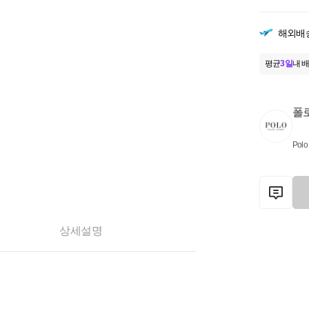
해외배
평균
3일
내 배
폴
Polo
상세설명