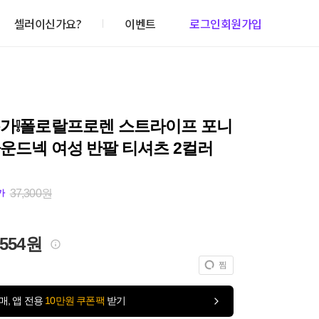
셀러이신가요?
이벤트
로그인
회원가입
특가❕폴로랄프로렌 스트라이프 포니
운드넥 여성 반팔 티셔츠 2컬러
37,300원
가
,554원
찜
매, 앱 전용
10만원 쿠폰팩
받기