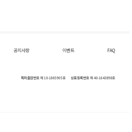
공지사항
이벤트
FAQ
특허출원번호
제 10-1865905호
상표등록번호
제 40-1643898호