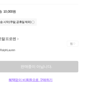
송
10,000원
송 시작 (주말, 공휴일 제외)
로랄프로렌
찜
 RalphLauren
판매중이 아닙니다.
혜택없이 비회원으로 구매하기