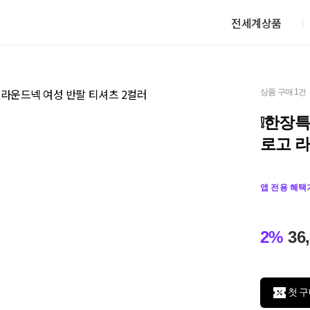
전세계상품
상품 구매 1건
❕한장
로고 라
앱 전용 혜택
2%
36
첫 구