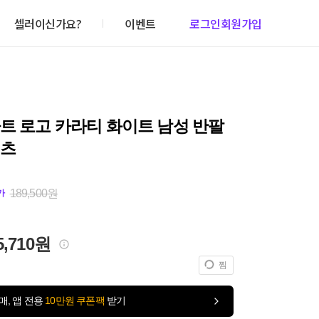
셀러이신가요?
이벤트
로그인
회원가입
트 로고 카라티 화이트 남성 반팔
셔츠
189,500원
가
5,710원
찜
매, 앱 전용
10만원 쿠폰팩
받기