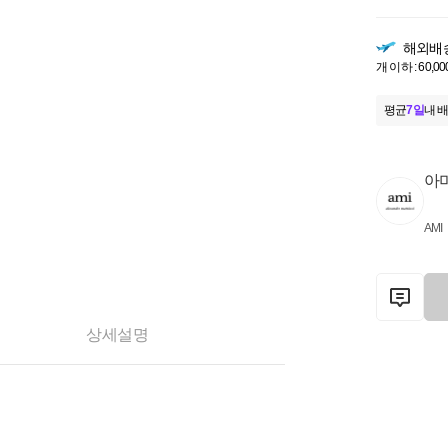
해외배
개 이하 : 60,00
평균
7일
내 배
아미
AMI
상세설명