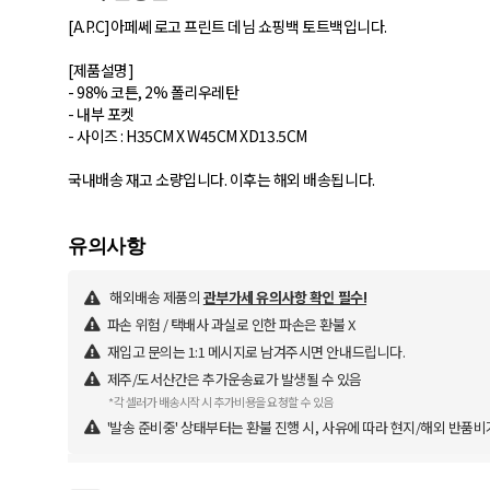
[A.P.C]아페쎄 로고 프린트 데님 쇼핑백 토트백입니다.
[제품설명]
- 98% 코튼, 2% 폴리우레탄
- 내부 포켓
- 사이즈 : H35CM X W45CM XD13.5CM
국내배송 재고 소량입니다. 이후는 해외 배송됩니다.
해외배송 제품의
관부가세 유의사항 확인 필수!
파손 위험 / 택배사 과실로 인한 파손은 환불 X
재입고 문의는 1:1 메시지로 남겨주시면 안내드립니다.
제주/도서산간은 추가운송료가 발생될 수 있음
*각 셀러가 배송시작 시 추가비용을 요청할 수 있음
'발송 준비중' 상태부터는 환불 진행 시, 사유에 따라 현지/해외 반품비