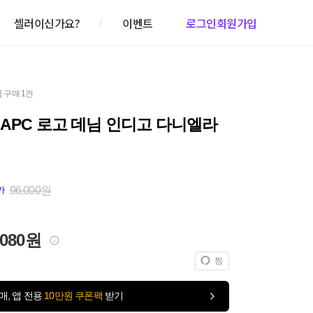
셀러이신가요?
이벤트
로그인
회원가입
 구매 1건
APC 로고 데님 인디고 다니엘라
96,000원
가
,080원
찜
매, 앱 전용
10만원 쿠폰팩
받기