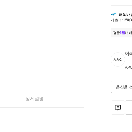
해외배
개 초과 : 150,
평균
5일
내 배
아
A.P.C
옵션을 
상세설명