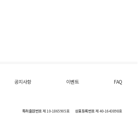
공지사항
이벤트
FAQ
특허출원번호
제 10-1865905호
상표등록번호
제 40-1643898호