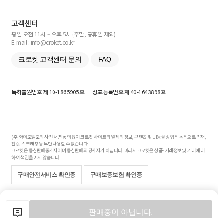
고객센터
평일 오전 11시 ~ 오후 5시 (주말, 공휴일 제외)
E-mail : info@croket.co.kr
크로켓 고객센터 문의
FAQ
특허출원번호
제 10-1865905호
상표등록번호
제 40-1643898호
(주)와이오엘오의 사전 서면 동의 없이 크로켓 사이트의 일체의 정보, 콘텐츠 및 UI등을 상업적 목적으로 전재,
전송, 스크래핑 등 무단 사용할 수 없습니다.
크로켓은 통신판매중개자이며 통신판매의 당사자가 아닙니다. 따라서 크로켓은 상품·거래정보 및 거래에 대
하여 책임을 지지 않습니다.
구매안전서비스 확인증
구매보증보험 확인증
Copyright© 2017-2026 YOLO Co, Ltd. All rights reserved.
판매중이 아닙니다.