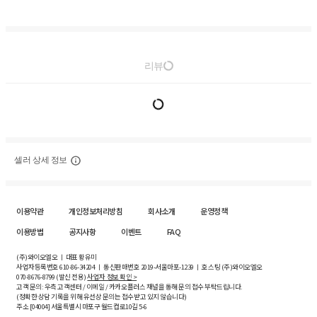
리뷰
셀러 상세 정보
이용약관
개인정보처리방침
회사소개
운영정책
이용방법
공지사항
이벤트
FAQ
(주)와이오엘오 ㅣ 대표 황유미
사업자등록번호
610-86-34204
ㅣ 통신판매번호 2019-서울마포-1239 ㅣ 호스팅 (주)와이오엘오
070-8676-8799 (발신 전용)
사업자 정보 확인 >
고객 문의: 우측 고객센터 / 이메일 / 카카오플러스 채널을 통해 문의 접수 부탁드립니다.
(정확한 상담 기록을 위해 유선상 문의는 접수받고 있지 않습니다)
주소 [
04004
] 서울특별시 마포구 월드컵로10길
5-6