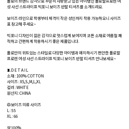
폴로의 브랜드 감각으로 꾸준히 사랑받고 있는 아이템인 폴로랄프로렌 여
성 사선 스트라이프 빅포니 보이즈 반팔 티셔츠를 소개드려요.
보이즈 라인으로 학생부터 체격이 작은 성인까지 착용 가능하오니 사이즈
표 참고해 주세요~
빅포니 디자인이 젊은 감각으로 멋스럽게 보여지며 코튼 소재로 여름철 쾌
적하고 간편하게 착용하시기 좋은 제품입니다.
폴로만의 위트있는 스타일로 다양한 아이템과 매치하시기 편안한 폴로랄
프로렌 여성 사선 스트라이프 빅포니 보이즈 반팔 티셔츠 만나보세요~
🧵D E T A I L
소재 : 100% COTTON
사이즈 : XS,S.,M,L,XL
컬러 : WHITE
원산지: CHINA
🥼보이즈 의류 사이즈
L : 55
XL : 66
💯100%