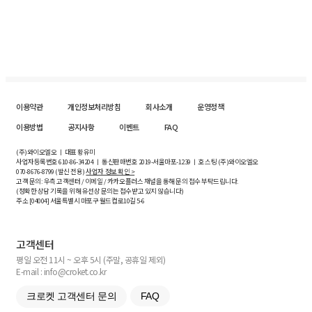
이용약관
개인정보처리방침
회사소개
운영정책
이용방법
공지사항
이벤트
FAQ
(주)와이오엘오 ㅣ 대표 황유미
사업자등록번호
610-86-34204
ㅣ 통신판매번호 2019-서울마포-1239 ㅣ 호스팅 (주)와이오엘오
070-8676-8799 (발신 전용)
사업자 정보 확인 >
고객 문의: 우측 고객센터 / 이메일 / 카카오플러스 채널을 통해 문의 접수 부탁드립니다.
(정확한 상담 기록을 위해 유선상 문의는 접수받고 있지 않습니다)
주소 [
04004
] 서울특별시 마포구 월드컵로10길
5-6
고객센터
평일 오전 11시 ~ 오후 5시 (주말, 공휴일 제외)
E-mail : info@croket.co.kr
크로켓 고객센터 문의
FAQ