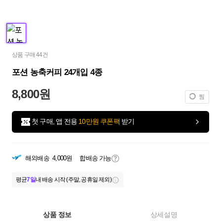
상품 구매 44건
포션 농축커피 24개입 4종
8,800원
찜
첫 구매, 앱 전용
10만원 쿠폰팩
받기
해외배송
4,000원
합배송 가능
평균
7일
내 배송 시작 (주말, 공휴일 제외)
상품 정보
상세설명