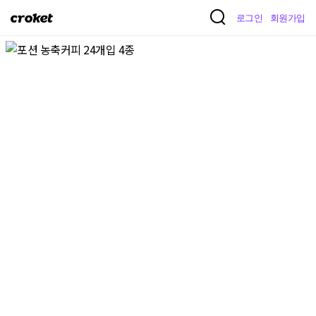
크
로그인
회원가입
로
켓