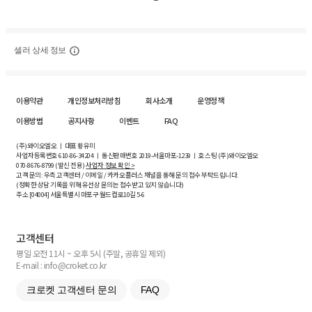
셀러 상세 정보
이용약관
개인정보처리방침
회사소개
운영정책
이용방법
공지사항
이벤트
FAQ
(주)와이오엘오 ㅣ 대표 황유미
사업자등록번호
610-86-34204
ㅣ 통신판매번호 2019-서울마포-1239 ㅣ 호스팅 (주)와이오엘오
070-8676-8799 (발신 전용)
사업자 정보 확인 >
고객 문의: 우측 고객센터 / 이메일 / 카카오플러스 채널을 통해 문의 접수 부탁드립니다.
(정확한 상담 기록을 위해 유선상 문의는 접수받고 있지 않습니다)
주소 [
04004
] 서울특별시 마포구 월드컵로10길
5-6
고객센터
평일 오전 11시 ~ 오후 5시 (주말, 공휴일 제외)
E-mail : info@croket.co.kr
크로켓 고객센터 문의
FAQ