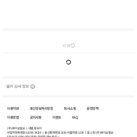
리뷰
셀러 상세 정보
이용약관
개인정보처리방침
회사소개
운영정책
이용방법
공지사항
이벤트
FAQ
(주)와이오엘오 ㅣ 대표 황유미
사업자등록번호
610-86-34204
ㅣ 통신판매번호 2019-서울마포-1239 ㅣ 호스팅 (주)와이오엘오
070-8676-8799 (발신 전용)
사업자 정보 확인 >