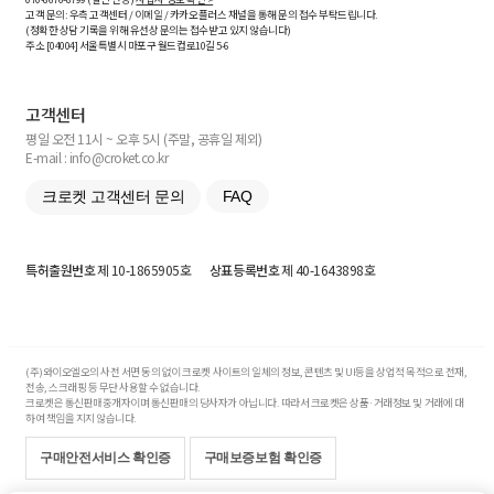
고객 문의: 우측 고객센터 / 이메일 / 카카오플러스 채널을 통해 문의 접수 부탁드립니다.
(정확한 상담 기록을 위해 유선상 문의는 접수받고 있지 않습니다)
주소 [
04004
] 서울특별시 마포구 월드컵로10길
5-6
고객센터
평일 오전 11시 ~ 오후 5시 (주말, 공휴일 제외)
E-mail : info@croket.co.kr
크로켓 고객센터 문의
FAQ
특허출원번호
제 10-1865905호
상표등록번호
제 40-1643898호
(주)와이오엘오의 사전 서면 동의 없이 크로켓 사이트의 일체의 정보, 콘텐츠 및 UI등을 상업적 목적으로 전재,
전송, 스크래핑 등 무단 사용할 수 없습니다.
크로켓은 통신판매중개자이며 통신판매의 당사자가 아닙니다. 따라서 크로켓은 상품·거래정보 및 거래에 대
하여 책임을 지지 않습니다.
구매안전서비스 확인증
구매보증보험 확인증