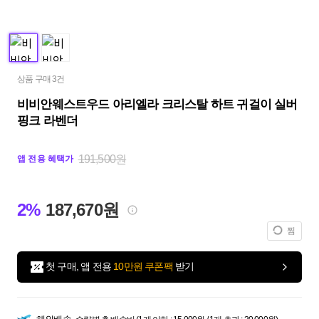
상품 구매 3건
비비안웨스트우드 아리엘라 크리스탈 하트 귀걸이 실버
핑크 라벤더
191,500원
앱 전용 혜택가
2%
187,670원
찜
첫 구매, 앱 전용
10만원 쿠폰팩
받기