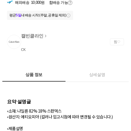
해외배송
10,000원
합배송 가능
평균
5일
내 배송 시작 (주말, 공휴일 제외)
캘빈클라인
찜
CK
상품 정보
상세설명
▫️소재: 나일론 82% 18% 스판덱스
▫️원산지: 에티오피아 (컬러나 입고시점에 따라 변경될 수 있습니다.)
▫️제품설명