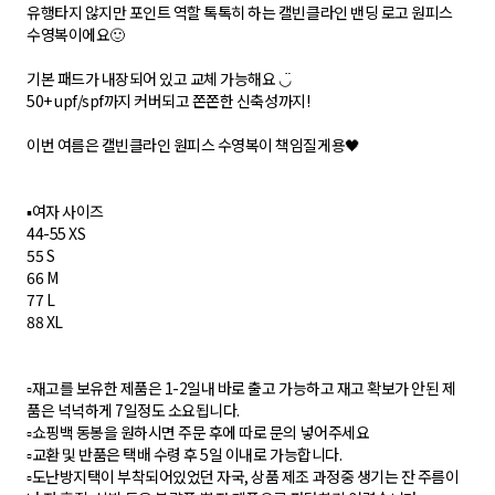
유행타지 않지만 포인트 역할 톡톡히 하는 캘빈클라인 밴딩 로고 원피스
수영복이에요🙂
기본 패드가 내장되어 있고 교체 가능해요 ◡̈
50+ upf/spf까지 커버되고 쫀쫀한 신축성까지!
이번 여름은 캘빈클라인 원피스 수영복이 책임질게용🖤
▪️여자 사이즈
44-55 XS
55 S
66 M
77 L
88 XL
▫️재고를 보유한 제품은 1-2일내 바로 출고 가능하고 재고 확보가 안된 제
품은 넉넉하게 7일정도 소요됩니다.
▫️쇼핑백 동봉을 원하시면 주문 후에 따로 문의 넣어주세요
▫️교환 및 반품은 택배 수령 후 5일 이내로 가능합니다.
▫️도난방지택이 부착되어있었던 자국, 상품 제조 과정중 생기는 잔 주름이