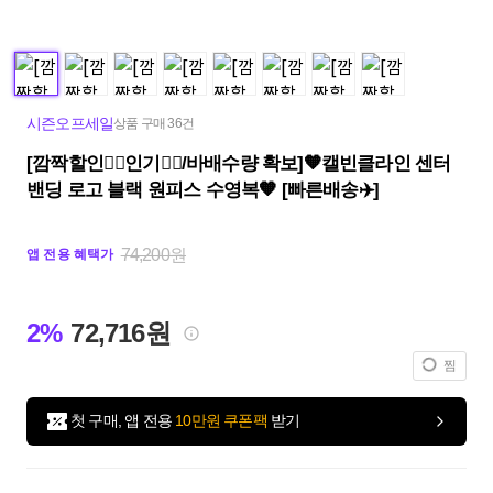
시즌오프세일
상품 구매 36건
[깜짝할인❤️‍🔥인기❤️‍🔥/바배수량 확보]🧡캘빈클라인 센터
밴딩 로고 블랙 원피스 수영복🧡 [빠른배송✈️]
74,200원
앱 전용 혜택가
2%
72,716원
찜
첫 구매, 앱 전용
10만원 쿠폰팩
받기