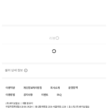
리뷰
셀러 상세 정보
이용약관
개인정보처리방침
회사소개
운영정책
이용방법
공지사항
이벤트
FAQ
(주)와이오엘오 ㅣ 대표 황유미
사업자등록번호
610-86-34204
ㅣ 통신판매번호 2019-서울마포-1239 ㅣ 호스팅 (주)와이오엘오