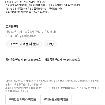
070-8676-8799 (발신 전용)
사업자 정보 확인 >
고객 문의: 우측 고객센터 / 이메일 / 카카오플러스 채널을 통해 문의 접수 부탁드립니다.
(정확한 상담 기록을 위해 유선상 문의는 접수받고 있지 않습니다)
주소 [
04004
] 서울특별시 마포구 월드컵로10길
5-6
고객센터
평일 오전 11시 ~ 오후 5시 (주말, 공휴일 제외)
E-mail : info@croket.co.kr
크로켓 고객센터 문의
FAQ
특허출원번호
제 10-1865905호
상표등록번호
제 40-1643898호
(주)와이오엘오의 사전 서면 동의 없이 크로켓 사이트의 일체의 정보, 콘텐츠 및 UI등을 상업적 목적으로 전재,
전송, 스크래핑 등 무단 사용할 수 없습니다.
크로켓은 통신판매중개자이며 통신판매의 당사자가 아닙니다. 따라서 크로켓은 상품·거래정보 및 거래에 대
하여 책임을 지지 않습니다.
구매안전서비스 확인증
구매보증보험 확인증