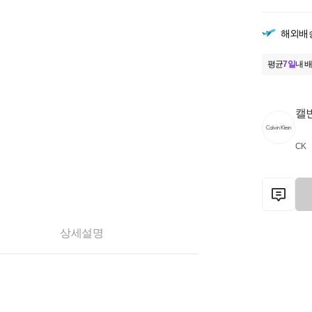
해외배
평균
7일
내 배
캘
CK
상세설명