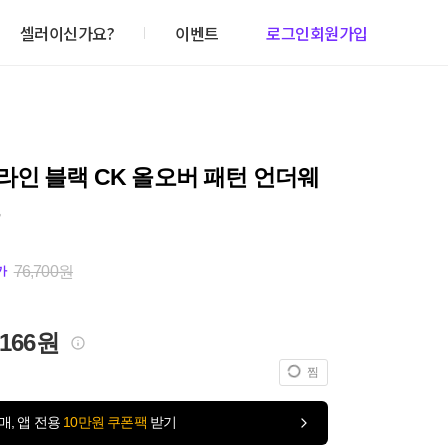
셀러이신가요?
이벤트
로그인
회원가입
인 블랙 CK 올오버 패턴 언더웨
76,700원
가
,166원
찜
매, 앱 전용
10만원 쿠폰팩
받기