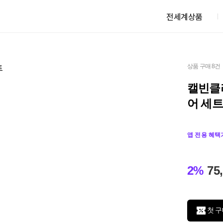
전세계상품
상품 구매 8건
캘빈클라
어 세트
앱 전용 혜택
2%
75
첫 구