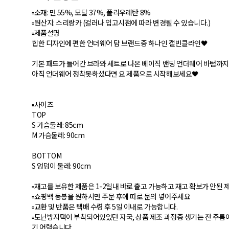
▫️소재: 면 55%, 모달 37%, 폴리우레탄 8%
▫️원산지: 스리랑카 (컬러나 입고시점에 따라 변경될 수 있습니다.)
▫️제품설명
힙한 디자인에 편한 언더웨어 탑 브랜드중 하나인 캘빈클라인🖤
기본 패드가 들어간 브라와 세트로 나온 베이직 밴딩 언더웨어 바텀까지
아직 언더웨어 정착못하셨다면 요 제품으로 시작해보세요🖤
▪️사이즈
TOP
S 가슴둘레: 85cm
M 가슴둘레: 90cm
BOTTOM
S 엉덩이 둘레: 90cm
▫️재고를 보유한 제품은 1-2일내 바로 출고 가능하고 재고 확보가 안된
▫️쇼핑백 동봉을 원하시면 주문 후에 따로 문의 넣어주세요
▫️교환 및 반품은 택배 수령 후 5일 이내로 가능합니다.
▫️도난방지택이 부착되어있었던 자국, 상품 제조 과정중 생기는 잔 주름
기 어렵습니다.