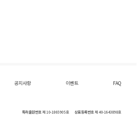
공지사항
이벤트
FAQ
특허출원번호
제 10-1865905호
상표등록번호
제 40-1643898호