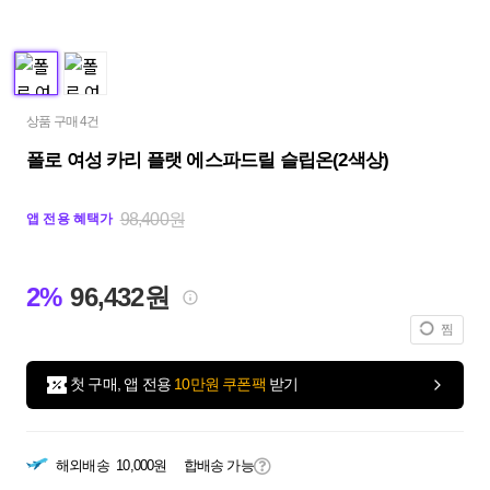
상품 구매 4건
폴로 여성 카리 플랫 에스파드릴 슬립온(2색상)
98,400원
앱 전용 혜택가
2%
96,432원
찜
첫 구매, 앱 전용
10만원 쿠폰팩
받기
해외배송
10,000원
합배송 가능