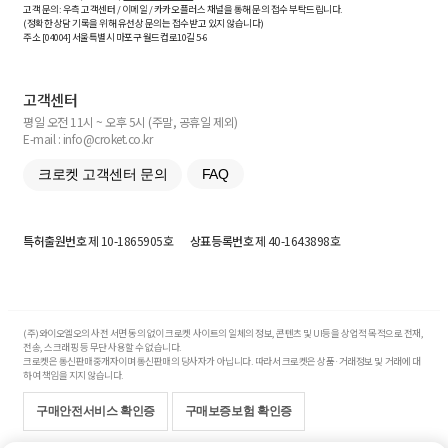
고객 문의: 우측 고객센터 / 이메일 / 카카오플러스 채널을 통해 문의 접수 부탁드립니다.
(정확한 상담 기록을 위해 유선상 문의는 접수받고 있지 않습니다)
주소 [
04004
] 서울특별시 마포구 월드컵로10길
5-6
고객센터
평일 오전 11시 ~ 오후 5시 (주말, 공휴일 제외)
E-mail : info@croket.co.kr
크로켓 고객센터 문의
FAQ
특허출원번호
제 10-1865905호
상표등록번호
제 40-1643898호
(주)와이오엘오의 사전 서면 동의 없이 크로켓 사이트의 일체의 정보, 콘텐츠 및 UI등을 상업적 목적으로 전재,
전송, 스크래핑 등 무단 사용할 수 없습니다.
크로켓은 통신판매중개자이며 통신판매의 당사자가 아닙니다. 따라서 크로켓은 상품·거래정보 및 거래에 대
하여 책임을 지지 않습니다.
구매안전서비스 확인증
구매보증보험 확인증