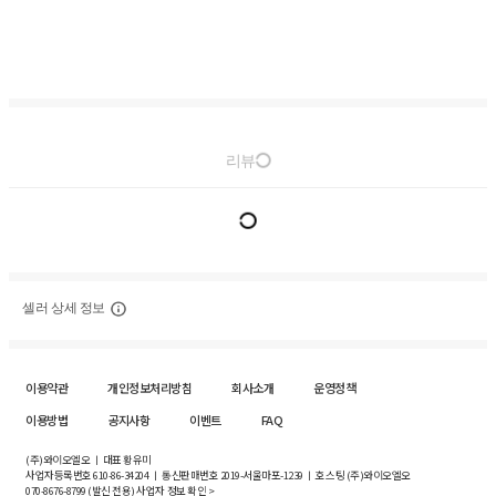
리뷰
셀러 상세 정보
이용약관
개인정보처리방침
회사소개
운영정책
이용방법
공지사항
이벤트
FAQ
(주)와이오엘오 ㅣ 대표 황유미
사업자등록번호
610-86-34204
ㅣ 통신판매번호 2019-서울마포-1239 ㅣ 호스팅 (주)와이오엘오
070-8676-8799 (발신 전용)
사업자 정보 확인 >