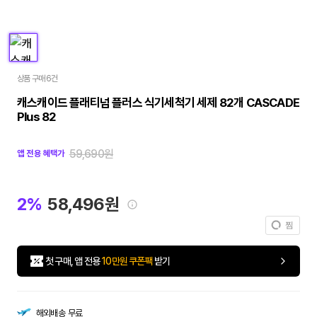
상품 구매 6건
캐스캐이드 플래티넘 플러스 식기세척기 세제 82개 CASCADE
Plus 82
59,690원
앱 전용 혜택가
2%
58,496원
찜
첫 구매, 앱 전용
10만원 쿠폰팩
받기
해외배송
무료