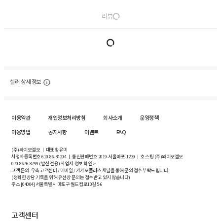
리뷰
셀러 상세 정보
이용약관
개인정보처리방침
회사소개
운영정책
이용방법
공지사항
이벤트
FAQ
(주)와이오엘오 ㅣ 대표 황유미
사업자등록번호
610-86-34204
ㅣ 통신판매번호 2019-서울마포-1239 ㅣ 호스팅 (주)와이오엘오
070-8676-8799 (발신 전용)
사업자 정보 확인 >
고객 문의: 우측 고객센터 / 이메일 / 카카오플러스 채널을 통해 문의 접수 부탁드립니다.
(정확한 상담 기록을 위해 유선상 문의는 접수받고 있지 않습니다)
주소 [
04004
] 서울특별시 마포구 월드컵로10길
5-6
고객센터