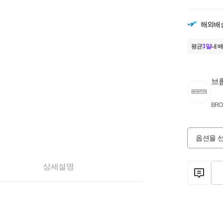
해외배
평균
3일
내 배
브
BRO
옵션을 
상세설명