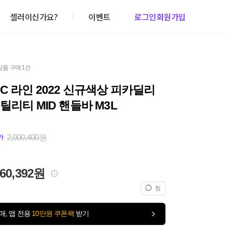
셀러이신가요?
이벤트
로그인
회원가입
상품 구매 1건
C 라인 2022 신규색상 피카딜리
틸리티 MID 핸들바 M3L
2,000,400원
가
960,392원
찜
매, 앱 전용
10만원 쿠폰팩
받기