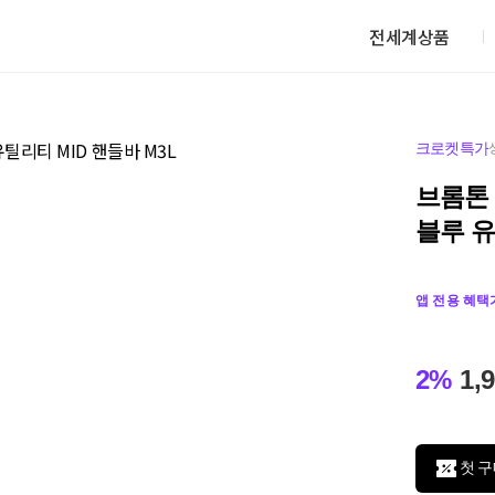
전세계상품
크로켓특가
브롬톤 
블루 유
앱 전용 혜택
2%
1,
첫 구