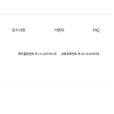
공지사항
이벤트
FAQ
특허출원번호
제 10-1865905호
상표등록번호
제 40-1643898호