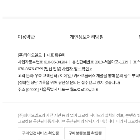
이용약관
개인정보처리방침
(주)와이오엘오 ㅣ 대표 황유미
사업자등록번호
610-86-34204
ㅣ 통신판매번호 2019-서울마포-1239 ㅣ 호
070-8676-8799 (발신 전용)
사업자 정보 확인 >
고객 문의: 우측 고객센터 / 이메일 / 카카오플러스 채널을 통해 문의 접수 부
(정확한 상담 기록을 위해 유선상 문의는 접수받고 있지 않습니다)
주소 [
04004
] 서울특별시 마포구 월드컵로10길
5-6
(주)와이오엘오의 사전 서면 동의 없이 크로켓 사이트의 일체의 정보, 콘텐츠 및 
크로켓은 통신판매중개자이며 통신판매의 당사자가 아닙니다. 따라서 크로켓은
구매안전서비스 확인증
구매보증보험 확인증