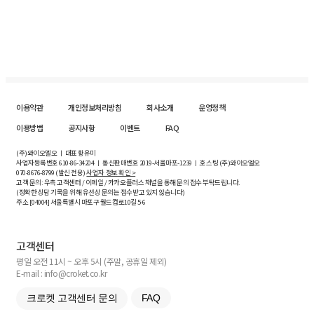
이용약관
개인정보처리방침
회사소개
운영정책
이용방법
공지사항
이벤트
FAQ
(주)와이오엘오 ㅣ 대표 황유미
사업자등록번호
610-86-34204
ㅣ 통신판매번호 2019-서울마포-1239 ㅣ 호스팅 (주)와이오엘오
070-8676-8799 (발신 전용)
사업자 정보 확인 >
고객 문의: 우측 고객센터 / 이메일 / 카카오플러스 채널을 통해 문의 접수 부탁드립니다.
(정확한 상담 기록을 위해 유선상 문의는 접수받고 있지 않습니다)
주소 [
04004
] 서울특별시 마포구 월드컵로10길
5-6
고객센터
평일 오전 11시 ~ 오후 5시 (주말, 공휴일 제외)
E-mail : info@croket.co.kr
크로켓 고객센터 문의
FAQ