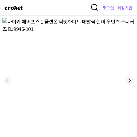
크
로그인
회원가입
로
켓