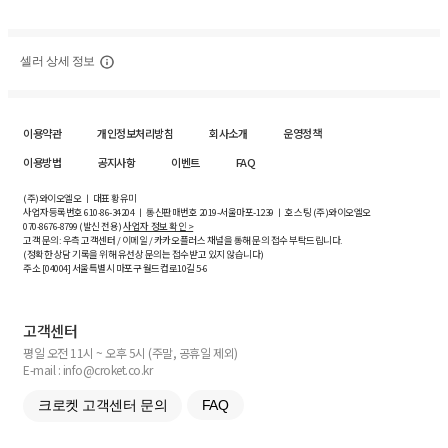
셀러 상세 정보
이용약관
개인정보처리방침
회사소개
운영정책
이용방법
공지사항
이벤트
FAQ
(주)와이오엘오 ㅣ 대표 황유미
사업자등록번호
610-86-34204
ㅣ 통신판매번호 2019-서울마포-1239 ㅣ 호스팅 (주)와이오엘오
070-8676-8799 (발신 전용)
사업자 정보 확인 >
고객 문의: 우측 고객센터 / 이메일 / 카카오플러스 채널을 통해 문의 접수 부탁드립니다.
(정확한 상담 기록을 위해 유선상 문의는 접수받고 있지 않습니다)
주소 [
04004
] 서울특별시 마포구 월드컵로10길
5-6
고객센터
평일 오전 11시 ~ 오후 5시 (주말, 공휴일 제외)
E-mail : info@croket.co.kr
크로켓 고객센터 문의
FAQ