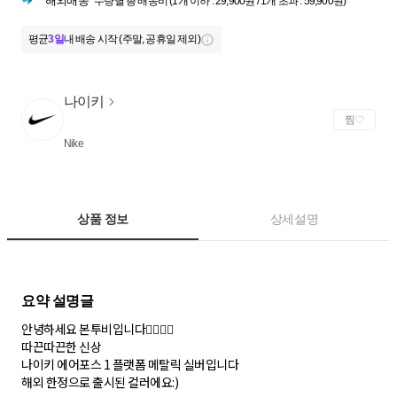
해외배송
수량별 총 배송비 (1개 이하 : 29,900원 / 1개 초과 : 59,900원)
평균
3일
내 배송 시작 (주말, 공휴일 제외)
나이키
찜
Nike
상품 정보
상세설명
안녕하세요 본투비입니다🙇‍♀️🙇‍♂️
따끈따끈한 신상
나이키 에어포스 1 플랫폼 메탈릭 실버입니다
해외 한정으로 출시된 컬러에요:)